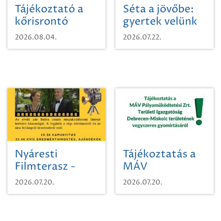
Tájékoztató a
Séta a jövőbe:
kőrisrontó
gyertek velünk
karcsúdíszbogárról
egy városi
2026.08.04.
2026.07.22.
időutazásra!
Nyáresti
Tájékoztatás a
Filmterasz -
MÁV
Beugró a
Pályaműködtetési
2026.07.20.
2026.07.20.
Paradicsomba
Zrt. Területi
Igazgatóság
Debrecen-