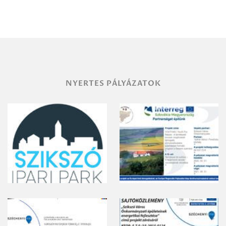
Miskolc
területének
vegyszeres
gyomirtásáról
NYERTES PÁLYÁZATOK