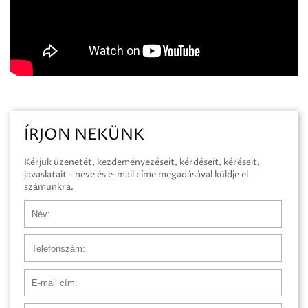
ÍRJON NEKÜNK
Kérjük üzenetét, kezdeményezéseit, kérdéseit, kéréseit,
javaslatait - neve és e-mail címe megadásával küldje el
számunkra.
Név
Telefonszám
E-mail cím