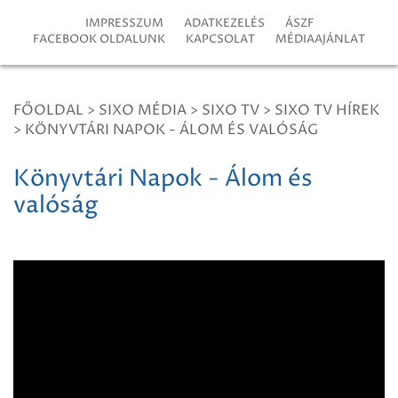
IMPRESSZUM
ADATKEZELÉS
ÁSZF
FACEBOOK OLDALUNK
KAPCSOLAT
MÉDIAAJÁNLAT
FŐOLDAL
>
SIXO MÉDIA
>
SIXO TV
>
SIXO TV HÍREK
>
KÖNYVTÁRI NAPOK - ÁLOM ÉS VALÓSÁG
Könyvtári Napok - Álom és
valóság