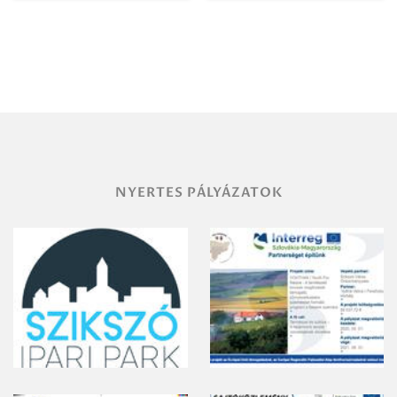
Igazgatóság
Debrecen-
Miskolc
területének
vegyszeres
gyomirtásáról
NYERTES PÁLYÁZATOK