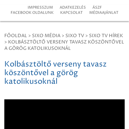
IMPRESSZUM
ADATKEZELÉS
ÁSZF
FACEBOOK OLDALUNK
KAPCSOLAT
MÉDIAAJÁNLAT
FŐOLDAL
>
SIXO MÉDIA
>
SIXO TV
>
SIXO TV HÍREK
>
KOLBÁSZTÖLTŐ VERSENY TAVASZ KÖSZÖNTŐVEL
A GÖRÖG KATOLIKUSOKNÁL
Kolbásztöltő verseny tavasz
köszöntővel a görög
katolikusoknál