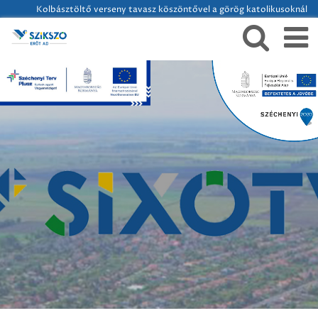
Kolbásztöltő verseny tavasz köszöntővel a görög katolikusoknál