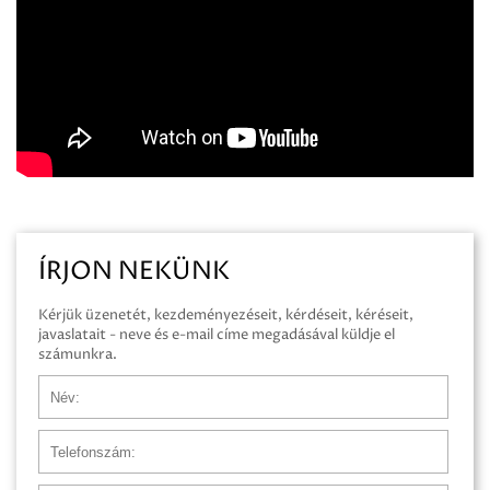
ÍRJON NEKÜNK
Kérjük üzenetét, kezdeményezéseit, kérdéseit, kéréseit,
javaslatait - neve és e-mail címe megadásával küldje el
számunkra.
Név
Telefonszám