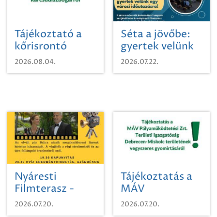
Tájékoztató a
Séta a jövőbe:
kőrisrontó
gyertek velünk
karcsúdíszbogárról
egy városi
2026.08.04.
2026.07.22.
időutazásra!
Nyáresti
Tájékoztatás a
Filmterasz -
MÁV
Beugró a
Pályaműködtetési
2026.07.20.
2026.07.20.
Paradicsomba
Zrt. Területi