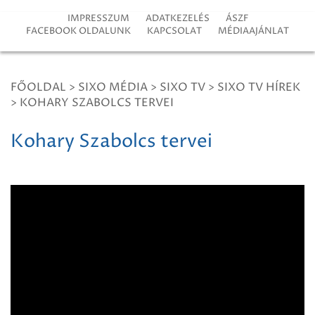
IMPRESSZUM
ADATKEZELÉS
ÁSZF
FACEBOOK OLDALUNK
KAPCSOLAT
MÉDIAAJÁNLAT
FŐOLDAL
>
SIXO MÉDIA
>
SIXO TV
>
SIXO TV HÍREK
>
KOHARY SZABOLCS TERVEI
Kohary Szabolcs tervei