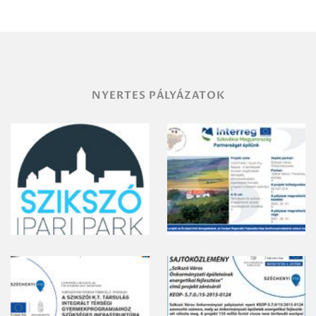
területének
vegyszeres
gyomirtásáról
NYERTES PÁLYÁZATOK