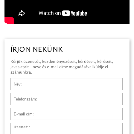
ÍRJON NEKÜNK
Kérjük üzenetét, kezdeményezéseit, kérdéseit, kéréseit,
javaslatait - neve és e-mail címe megadásával küldje el
számunkra.
Név
Telefonszám
E-mail cím
Üzenet