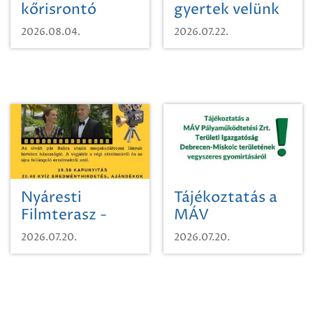
kőrisrontó
gyertek velünk
karcsúdíszbogárról
egy városi
2026.08.04.
2026.07.22.
időutazásra!
Nyáresti
Tájékoztatás a
Filmterasz -
MÁV
Beugró a
Pályaműködtetési
2026.07.20.
2026.07.20.
Paradicsomba
Zrt. Területi
Igazgatóság
Debrecen-
Miskolc