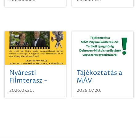
időutazásra!
Nyáresti
Tájékoztatás a
Filmterasz -
MÁV
Beugró a
Pályaműködtetési
2026.07.20.
2026.07.20.
Paradicsomba
Zrt. Területi
Igazgatóság
Debrecen-
Miskolc
területének
vegyszeres