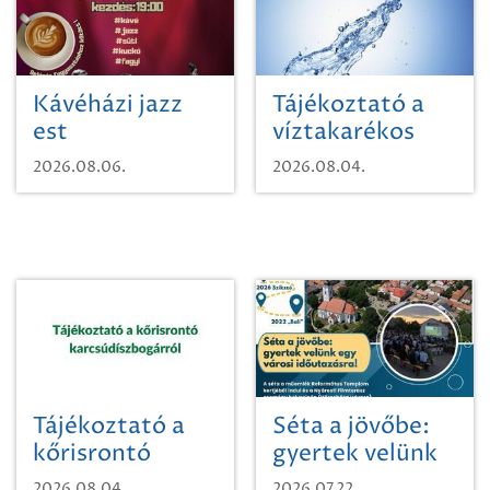
Kávéházi jazz
Tájékoztató a
est
víztakarékos
vízhasználatról
2026.08.06.
2026.08.04.
Tájékoztató a
Séta a jövőbe:
kőrisrontó
gyertek velünk
karcsúdíszbogárról
egy városi
2026.08.04.
2026.07.22.