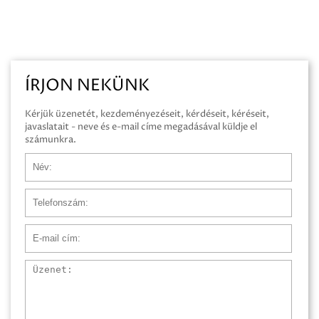
ÍRJON NEKÜNK
Kérjük üzenetét, kezdeményezéseit, kérdéseit, kéréseit,
javaslatait - neve és e-mail címe megadásával küldje el
számunkra.
Név
Telefonszám
E-mail cím
Üzenet