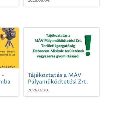
2026.08.04.
 -
Tájékoztatás a MÁV
omba
Pályaműködtetési Zrt.
Területi Igazgatóság
2026.07.20.
Debrecen-Miskolc
területének vegyszeres
gyomirtásáról