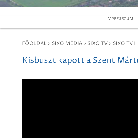
IMPRESSZUM
FŐOLDAL
>
SIXO MÉDIA
>
SIXO TV
>
SIXO TV H
Kisbuszt kapott a Szent Márt