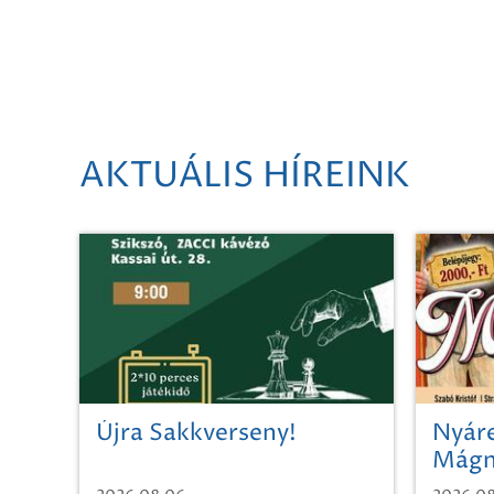
AKTUÁLIS HÍREINK
Újra Sakkverseny!
Nyáre
Mágn