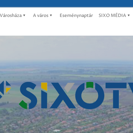
Városháza
A város
Eseménynaptár
SIXO MÉDIA