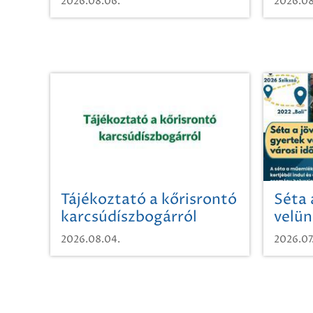
2026.08.06.
2026.08
Tájékoztató a kőrisrontó
Séta 
karcsúdíszbogárról
velün
időut
2026.08.04.
2026.07