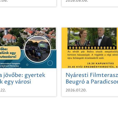
.06.
2026.08.06.
a jövőbe: gyertek
Nyáresti Filmterasz
k egy városi
Beugró a Paradics
azásra!
.22.
2026.07.20.