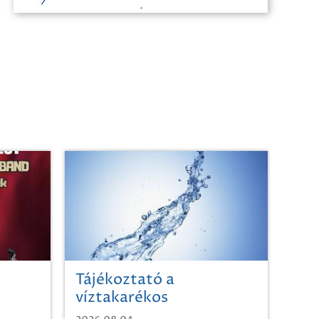
Tájékoztató a
víztakarékos
vízhasználatról