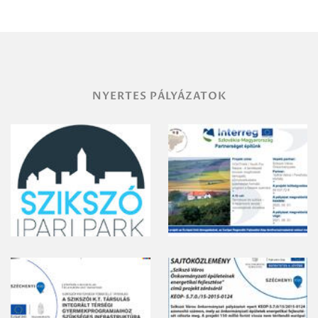
területének
vegyszeres
gyomirtásáról
NYERTES PÁLYÁZATOK