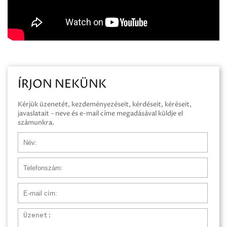
ÍRJON NEKÜNK
Kérjük üzenetét, kezdeményezéseit, kérdéseit, kéréseit,
javaslatait - neve és e-mail címe megadásával küldje el
számunkra.
Név
Telefonszám
E-mail cím
Üzenet