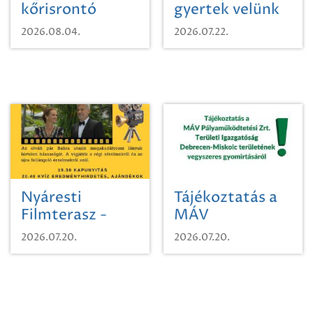
kőrisrontó
gyertek velünk
karcsúdíszbogárról
egy városi
2026.08.04.
2026.07.22.
időutazásra!
Nyáresti
Tájékoztatás a
Filmterasz -
MÁV
Beugró a
Pályaműködtetési
2026.07.20.
2026.07.20.
Paradicsomba
Zrt. Területi
Igazgatóság
Debrecen-
Miskolc