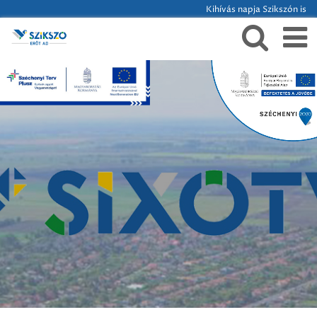
Kihívás napja Szikszón is