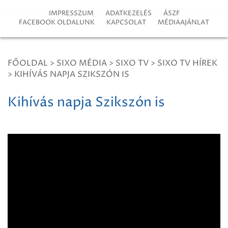
IMPRESSZUM
ADATKEZELÉS
ÁSZF
FACEBOOK OLDALUNK
KAPCSOLAT
MÉDIAAJÁNLAT
FŐOLDAL
>
SIXO MÉDIA
>
SIXO TV
>
SIXO TV HÍREK
>
KIHÍVÁS NAPJA SZIKSZÓN IS
Kihívás napja Szikszón is