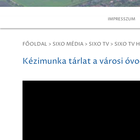
IMPRESSZUM
FŐOLDAL
>
SIXO MÉDIA
>
SIXO TV
>
SIXO TV H
Kézimunka tárlat a városi óv