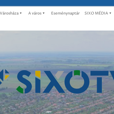
Városháza
A város
Eseménynaptár
SIXO MÉDIA