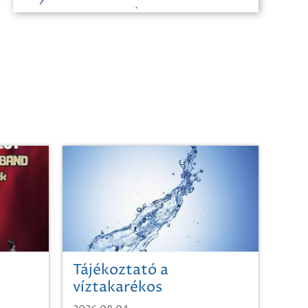
Tájékoztató a
víztakarékos
vízhasználatról