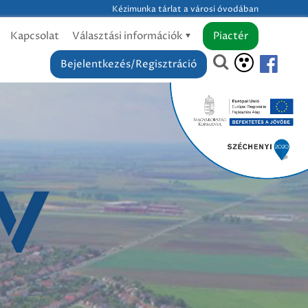
Kézimunka tárlat a városi óvodában
Kapcsolat
Választási információk
Piactér
Bejelentkezés/Regisztráció