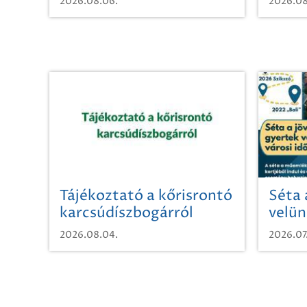
2026.08.06.
2026.08
Tájékoztató a kőrisrontó
Séta 
karcsúdíszbogárról
velün
időut
2026.08.04.
2026.07