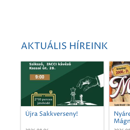
AKTUÁLIS HÍREINK
Újra Sakkverseny!
Nyáre
Mágn