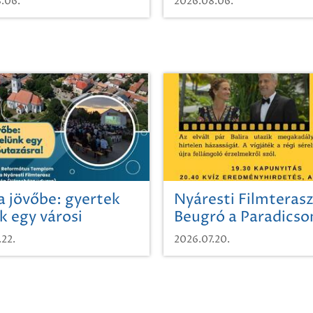
.06.
2026.08.06.
a jövőbe: gyertek
Nyáresti Filmterasz
k egy városi
Beugró a Paradics
azásra!
.22.
2026.07.20.