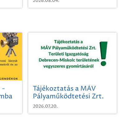
2026.08.04.
 -
Tájékoztatás a MÁV
omba
Pályaműködtetési Zrt.
Területi Igazgatóság
2026.07.20.
Debrecen-Miskolc
területének vegyszeres
gyomirtásáról