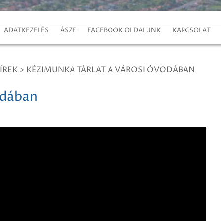
ADATKEZELÉS
ÁSZF
FACEBOOK OLDALUNK
KAPCSOLAT
ÍREK
>
KÉZIMUNKA TÁRLAT A VÁROSI ÓVODÁBAN
odában