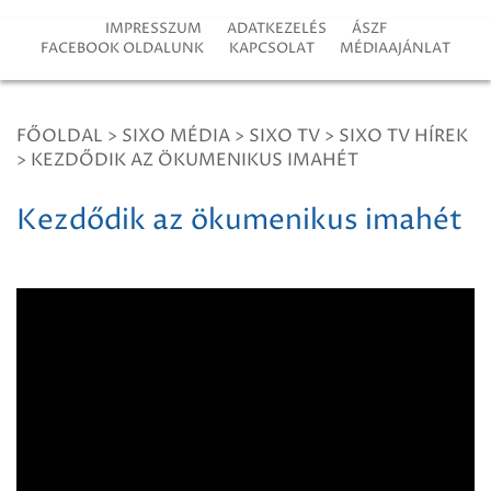
IMPRESSZUM
ADATKEZELÉS
ÁSZF
FACEBOOK OLDALUNK
KAPCSOLAT
MÉDIAAJÁNLAT
FŐOLDAL
>
SIXO MÉDIA
>
SIXO TV
>
SIXO TV HÍREK
>
KEZDŐDIK AZ ÖKUMENIKUS IMAHÉT
Kezdődik az ökumenikus imahét