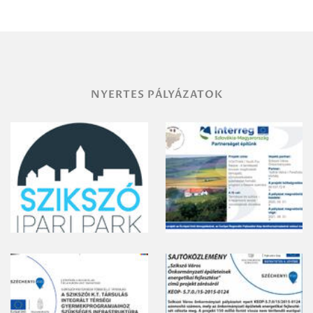
területének
vegyszeres
gyomirtásáról
NYERTES PÁLYÁZATOK