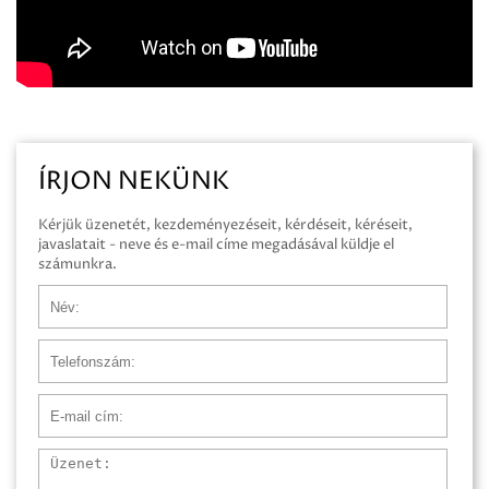
ÍRJON NEKÜNK
Kérjük üzenetét, kezdeményezéseit, kérdéseit, kéréseit,
javaslatait - neve és e-mail címe megadásával küldje el
számunkra.
Név
Telefonszám
E-mail cím
Üzenet