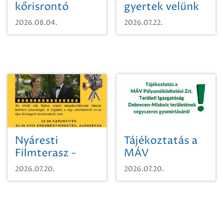
kőrisrontó
gyertek velünk
karcsúdíszbogárról
egy városi
2026.08.04.
2026.07.22.
időutazásra!
Nyáresti
Tájékoztatás a
Filmterasz -
MÁV
Beugró a
Pályaműködtetési
2026.07.20.
2026.07.20.
Paradicsomba
Zrt. Területi
Igazgatóság
Debrecen-
Miskolc