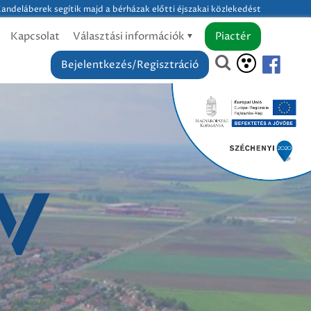
andeláberek segítik majd a bérházak előtti éjszakai közlekedést
Kapcsolat
Választási információk
Piactér
Bejelentkezés/Regisztráció