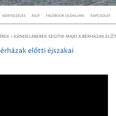
ADATKEZELÉS
ÁSZF
FACEBOOK OLDALUNK
KAPCSOLAT
ÍREK
>
KANDELÁBEREK SEGÍTIK MAJD A BÉRHÁZAK ELŐT
érházak előtti éjszakai