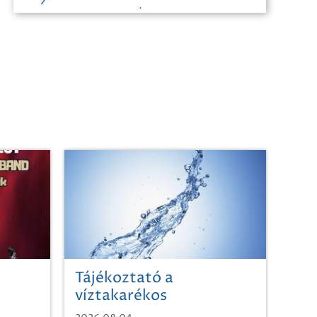
Tájékoztató a
víztakarékos
vízhasználatról