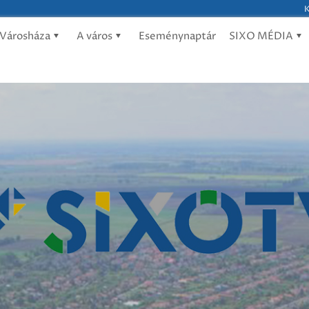
K
Városháza
A város
Eseménynaptár
SIXO MÉDIA