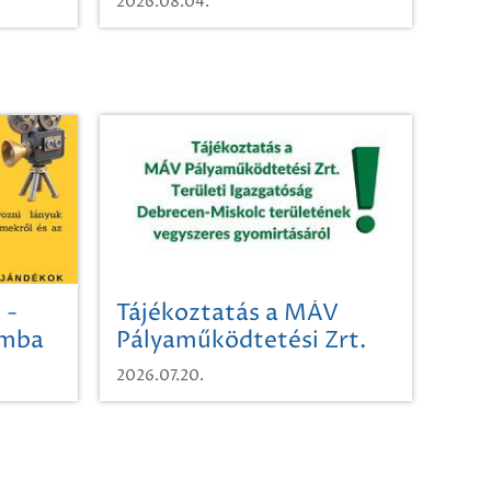
2026.08.04.
 -
Tájékoztatás a MÁV
omba
Pályaműködtetési Zrt.
Területi Igazgatóság
2026.07.20.
Debrecen-Miskolc
területének vegyszeres
gyomirtásáról