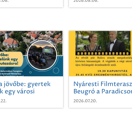
.06.
2026.08.06.
a jövőbe: gyertek
Nyáresti Filmterasz
k egy városi
Beugró a Paradics
azásra!
.22.
2026.07.20.