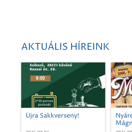
AKTUÁLIS HÍREINK
Újra Sakkverseny!
Nyáre
Mágn