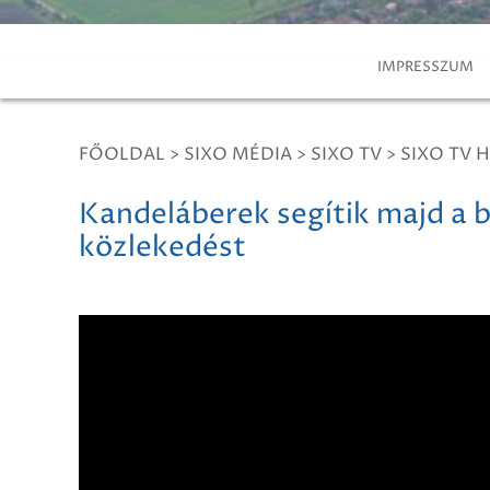
IMPRESSZUM
FŐOLDAL
>
SIXO MÉDIA
>
SIXO TV
>
SIXO TV H
Kandeláberek segítik majd a b
közlekedést