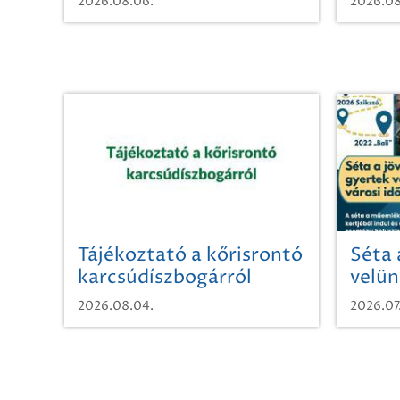
2026.08.06.
2026.08
Tájékoztató a kőrisrontó
Séta 
karcsúdíszbogárról
velün
időut
2026.08.04.
2026.07