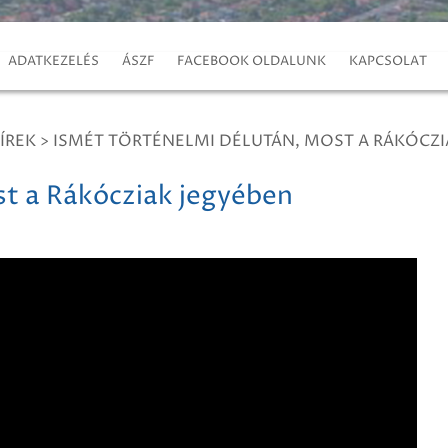
ADATKEZELÉS
ÁSZF
FACEBOOK OLDALUNK
KAPCSOLAT
ÍREK
>
ISMÉT TÖRTÉNELMI DÉLUTÁN, MOST A RÁKÓCZI
st a Rákócziak jegyében