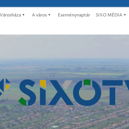
Városháza
A város
Eseménynaptár
SIXO MÉDIA