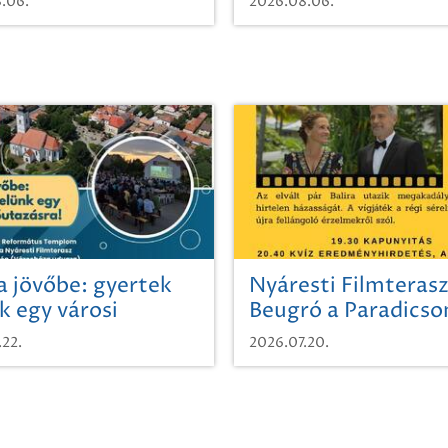
.06.
2026.08.06.
a jövőbe: gyertek
Nyáresti Filmterasz
k egy városi
Beugró a Paradics
azásra!
.22.
2026.07.20.