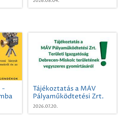
2026.08.04.
 -
Tájékoztatás a MÁV
omba
Pályaműködtetési Zrt.
Területi Igazgatóság
2026.07.20.
Debrecen-Miskolc
területének vegyszeres
gyomirtásáról