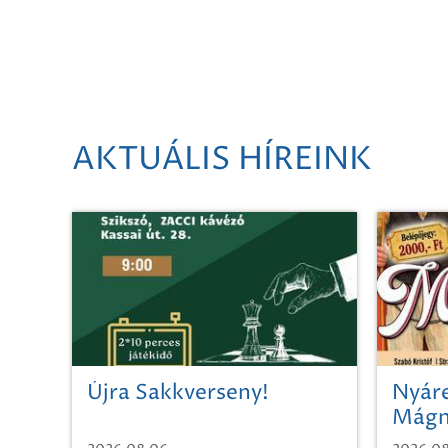
AKTUÁLIS HÍREINK
Újra Sakkverseny!
Nyáre
Mágn