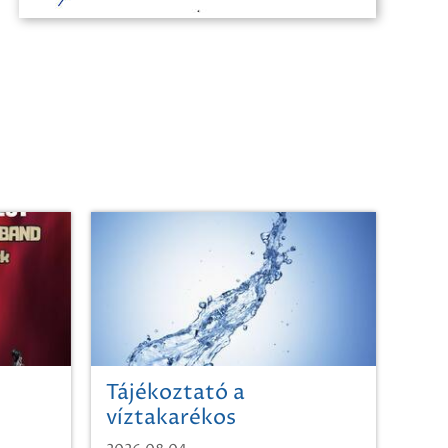
Tájékoztató a
víztakarékos
vízhasználatról