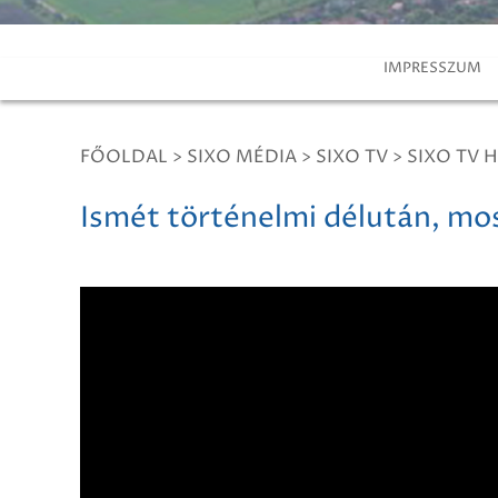
IMPRESSZUM
FŐOLDAL
>
SIXO MÉDIA
>
SIXO TV
>
SIXO TV H
Ismét történelmi délután, mo