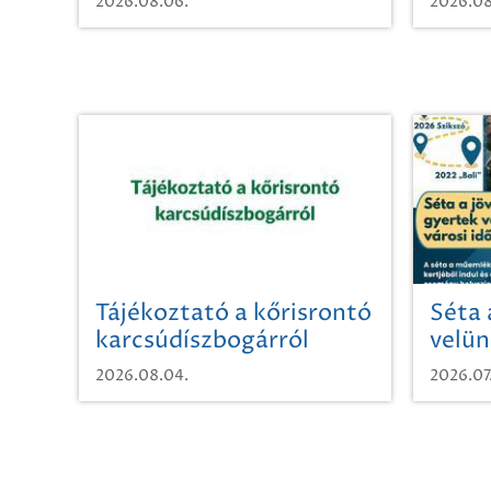
2026.08.06.
2026.08
Tájékoztató a kőrisrontó
Séta 
karcsúdíszbogárról
velün
időut
2026.08.04.
2026.07