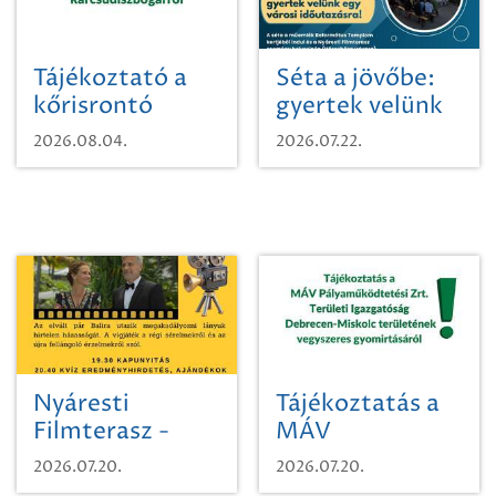
Tájékoztató a
Séta a jövőbe:
kőrisrontó
gyertek velünk
karcsúdíszbogárról
egy városi
2026.08.04.
2026.07.22.
időutazásra!
Nyáresti
Tájékoztatás a
Filmterasz -
MÁV
Beugró a
Pályaműködtetési
2026.07.20.
2026.07.20.
Paradicsomba
Zrt. Területi