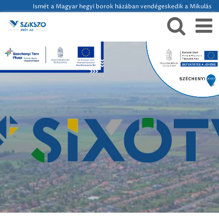
Ismét a Magyar hegyi borok házában vendégeskedik a Mikulás