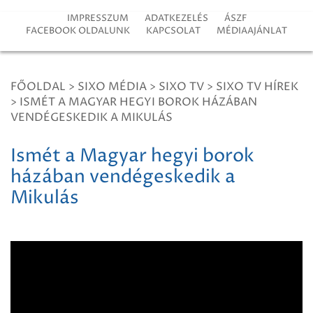
IMPRESSZUM
ADATKEZELÉS
ÁSZF
FACEBOOK OLDALUNK
KAPCSOLAT
MÉDIAAJÁNLAT
FŐOLDAL
>
SIXO MÉDIA
>
SIXO TV
>
SIXO TV HÍREK
>
ISMÉT A MAGYAR HEGYI BOROK HÁZÁBAN
VENDÉGESKEDIK A MIKULÁS
Ismét a Magyar hegyi borok
házában vendégeskedik a
Mikulás