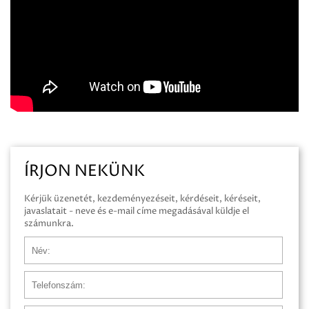
ÍRJON NEKÜNK
Kérjük üzenetét, kezdeményezéseit, kérdéseit, kéréseit,
javaslatait - neve és e-mail címe megadásával küldje el
számunkra.
Név
Telefonszám