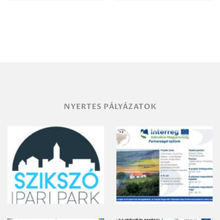
Igazgatóság
Debrecen-
Miskolc
területének
vegyszeres
gyomirtásáról
NYERTES PÁLYÁZATOK