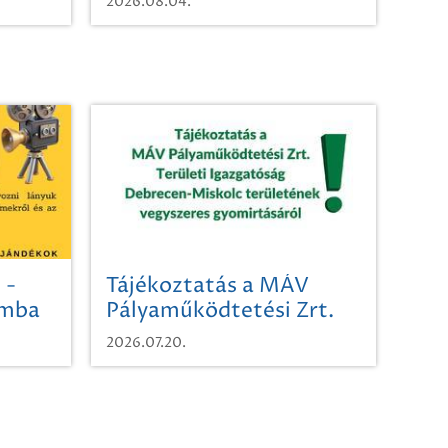
2026.08.04.
 -
Tájékoztatás a MÁV
omba
Pályaműködtetési Zrt.
Területi Igazgatóság
2026.07.20.
Debrecen-Miskolc
területének vegyszeres
gyomirtásáról