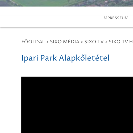
IMPRESSZUM
FŐOLDAL
>
SIXO MÉDIA
>
SIXO TV
>
SIXO TV H
Ipari Park Alapkőletétel