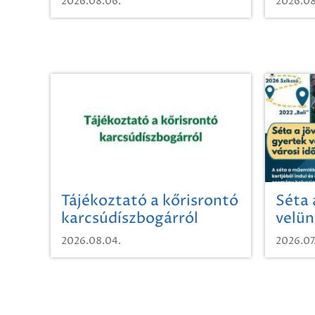
2026.08.06.
2026.08
Tájékoztató a kőrisrontó
Séta 
karcsúdíszbogárról
velün
időut
2026.08.04.
2026.07