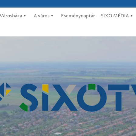
Városháza
A város
Eseménynaptár
SIXO MÉDIA