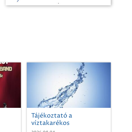
Tájékoztató a
víztakarékos
vízhasználatról