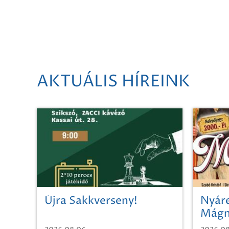
AKTUÁLIS HÍREINK
Újra Sakkverseny!
Nyáre
Mágn