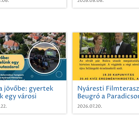
.06.
2026.08.06.
a jövőbe: gyertek
Nyáresti Filmterasz
k egy városi
Beugró a Paradics
azásra!
.22.
2026.07.20.