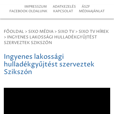
IMPRESSZUM
ADATKEZELÉS
ÁSZF
FACEBOOK OLDALUNK
KAPCSOLAT
MÉDIAAJÁNLAT
FŐOLDAL
>
SIXO MÉDIA
>
SIXO TV
>
SIXO TV HÍREK
>
INGYENES LAKOSSÁGI HULLADÉKGYŰJTÉST
SZERVEZTEK SZIKSZÓN
Ingyenes lakossági
hulladékgyűjtést szerveztek
Szikszón