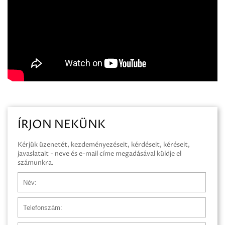
ÍRJON NEKÜNK
Kérjük üzenetét, kezdeményezéseit, kérdéseit, kéréseit,
javaslatait - neve és e-mail címe megadásával küldje el
számunkra.
Név
Telefonszám