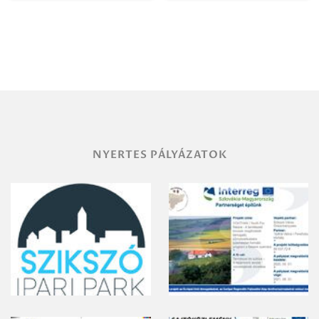
Igazgatóság
Debrecen-
Miskolc
területének
vegyszeres
gyomirtásáról
NYERTES PÁLYÁZATOK