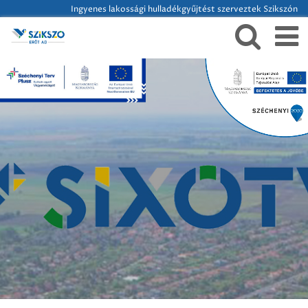
Ingyenes lakossági hulladékgyűjtést szerveztek Szikszón