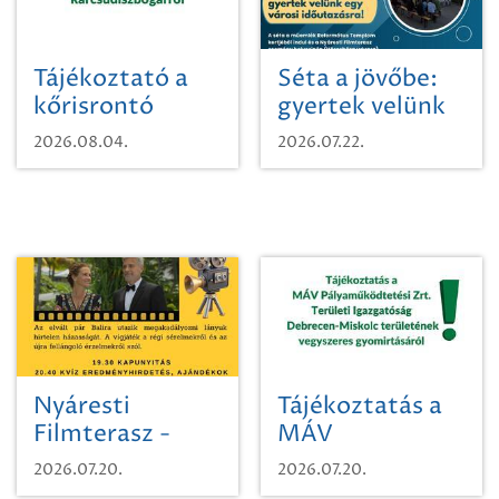
Tájékoztató a
Séta a jövőbe:
kőrisrontó
gyertek velünk
karcsúdíszbogárról
egy városi
2026.08.04.
2026.07.22.
időutazásra!
Nyáresti
Tájékoztatás a
Filmterasz -
MÁV
Beugró a
Pályaműködtetési
2026.07.20.
2026.07.20.
Paradicsomba
Zrt. Területi