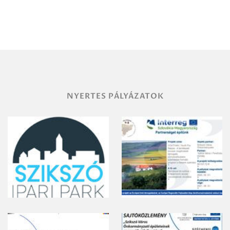
Debrecen-
Miskolc
területének
vegyszeres
gyomirtásáról
NYERTES PÁLYÁZATOK