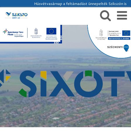
Húsvétvasárnap a feltámadást ünnepelték Szikszón is