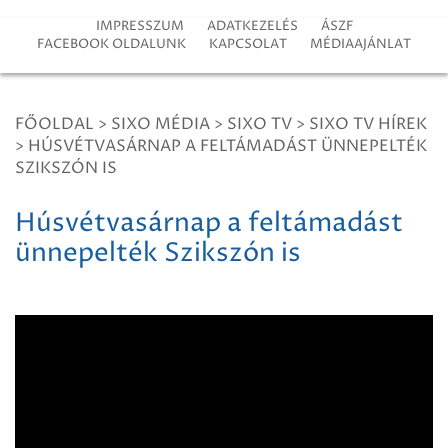
IMPRESSZUM
ADATKEZELÉS
ÁSZF
FACEBOOK OLDALUNK
KAPCSOLAT
MÉDIAAJÁNLAT
FŐOLDAL
>
SIXO MÉDIA
>
SIXO TV
>
SIXO TV HÍREK
>
HÚSVÉTVASÁRNAP A FELTÁMADÁST ÜNNEPELTÉK
SZIKSZÓN IS
Húsvétvasárnap a feltámadást
ünnepelték Szikszón is