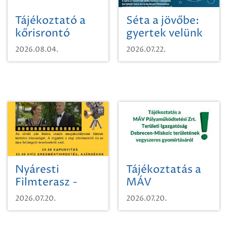
Tájékoztató a
Séta a jövőbe:
kőrisrontó
gyertek velünk
karcsúdíszbogárról
egy városi
2026.08.04.
2026.07.22.
időutazásra!
Nyáresti
Tájékoztatás a
Filmterasz -
MÁV
Beugró a
Pályaműködtetési
2026.07.20.
2026.07.20.
Paradicsomba
Zrt. Területi
Igazgatóság