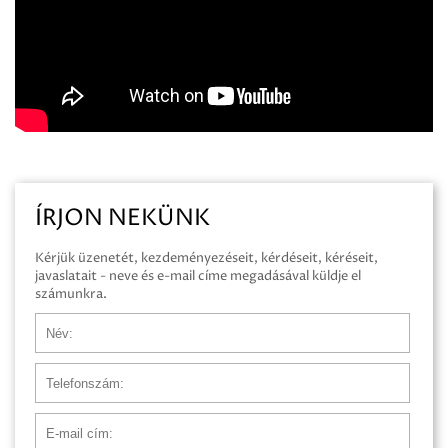
ÍRJON NEKÜNK
Kérjük üzenetét, kezdeményezéseit, kérdéseit, kéréseit,
javaslatait - neve és e-mail címe megadásával küldje el
számunkra.
Név
Telefonszám
E-mail cím