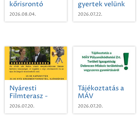
kőrisrontó
gyertek velünk
karcsúdíszbogárról
egy városi
2026.08.04.
2026.07.22.
időutazásra!
Nyáresti
Tájékoztatás a
Filmterasz -
MÁV
Beugró a
Pályaműködtetési
2026.07.20.
2026.07.20.
Paradicsomba
Zrt. Területi
Igazgatóság
Debrecen-
Miskolc