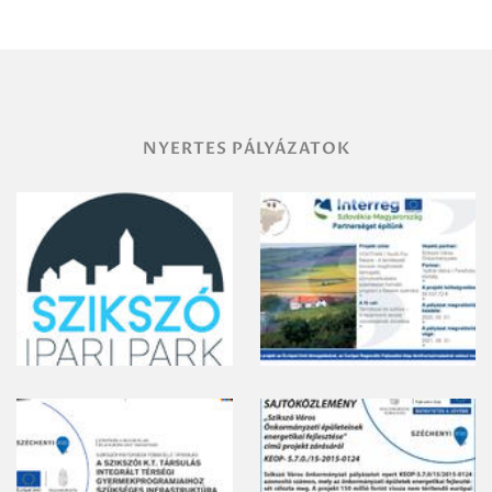
területének
vegyszeres
gyomirtásáról
NYERTES PÁLYÁZATOK