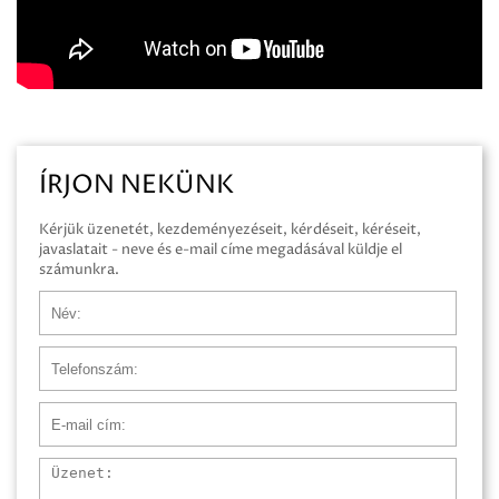
ÍRJON NEKÜNK
Kérjük üzenetét, kezdeményezéseit, kérdéseit, kéréseit,
javaslatait - neve és e-mail címe megadásával küldje el
számunkra.
Név
Telefonszám
E-mail cím
Üzenet