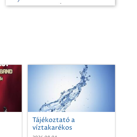
Tájékoztató a
víztakarékos
vízhasználatról