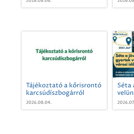
2026.08.06.
2026.08
Tájékoztató a kőrisrontó
Séta 
karcsúdíszbogárról
velün
időut
2026.08.04.
2026.07