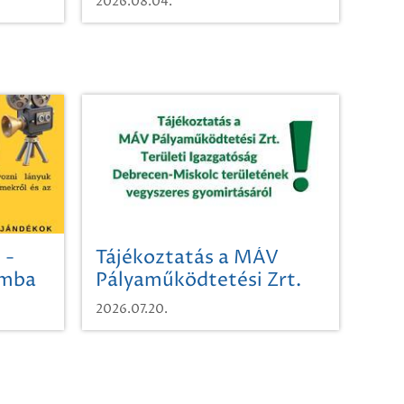
2026.08.04.
 -
Tájékoztatás a MÁV
omba
Pályaműködtetési Zrt.
Területi Igazgatóság
2026.07.20.
Debrecen-Miskolc
területének vegyszeres
gyomirtásáról