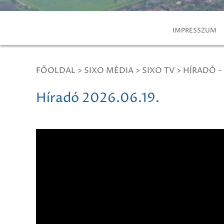
IMPRESSZUM
FŐOLDAL
>
SIXO MÉDIA
>
SIXO TV
>
HÍRADÓ -
Híradó 2026.06.19.