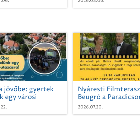
.06.
2026.08.06.
a jövőbe: gyertek
Nyáresti Filmterasz
k egy városi
Beugró a Paradics
azásra!
.22.
2026.07.20.