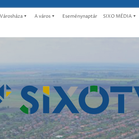
Városháza
A város
Eseménynaptár
SIXO MÉDIA