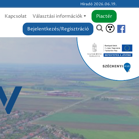
Híradó 2026.06.19.
Kapcsolat
Választási információk
Piactér
Bejelentkezés/Regisztráció