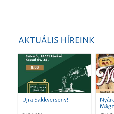
AKTUÁLIS HÍREINK
Újra Sakkverseny!
Nyáre
Mágn