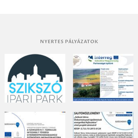
területének
vegyszeres
gyomirtásáról
NYERTES PÁLYÁZATOK