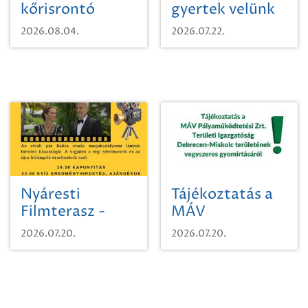
kőrisrontó
gyertek velünk
karcsúdíszbogárról
egy városi
2026.08.04.
2026.07.22.
időutazásra!
Nyáresti
Tájékoztatás a
Filmterasz -
MÁV
Beugró a
Pályaműködtetési
2026.07.20.
2026.07.20.
Paradicsomba
Zrt. Területi
Igazgatóság
Debrecen-
Miskolc