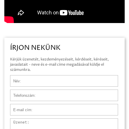
ÍRJON NEKÜNK
Kérjük üzenetét, kezdeményezéseit, kérdéseit, kéréseit,
javaslatait - neve és e-mail címe megadásával küldje el
számunkra.
Név
Telefonszám
E-mail cím
Üzenet