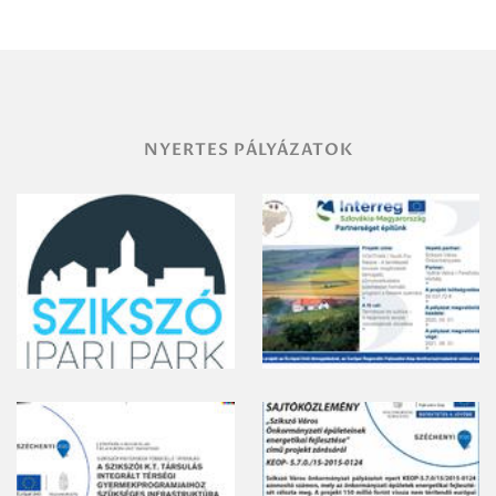
területének
vegyszeres
gyomirtásáról
NYERTES PÁLYÁZATOK