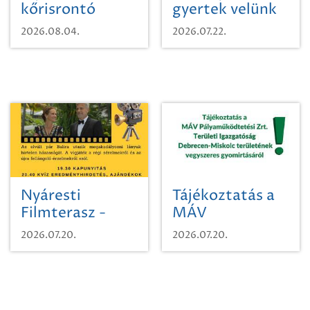
kőrisrontó
gyertek velünk
karcsúdíszbogárról
egy városi
2026.08.04.
2026.07.22.
időutazásra!
Nyáresti
Tájékoztatás a
Filmterasz -
MÁV
Beugró a
Pályaműködtetési
2026.07.20.
2026.07.20.
Paradicsomba
Zrt. Területi
Igazgatóság
Debrecen-
Miskolc