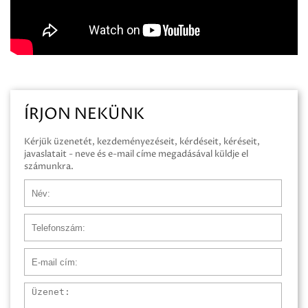
ÍRJON NEKÜNK
Kérjük üzenetét, kezdeményezéseit, kérdéseit, kéréseit,
javaslatait - neve és e-mail címe megadásával küldje el
számunkra.
Név
Telefonszám
E-mail cím
Üzenet