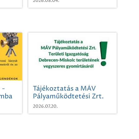
2026.08.04.
 -
Tájékoztatás a MÁV
omba
Pályaműködtetési Zrt.
Területi Igazgatóság
2026.07.20.
Debrecen-Miskolc
területének vegyszeres
gyomirtásáról