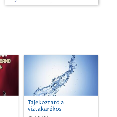
Tájékoztató a
víztakarékos
vízhasználatról