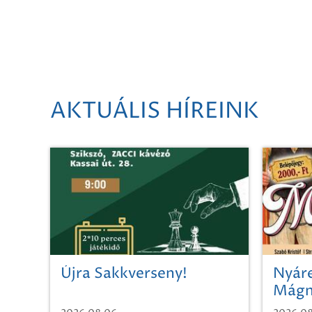
AKTUÁLIS HÍREINK
Újra Sakkverseny!
Nyáre
Mágn