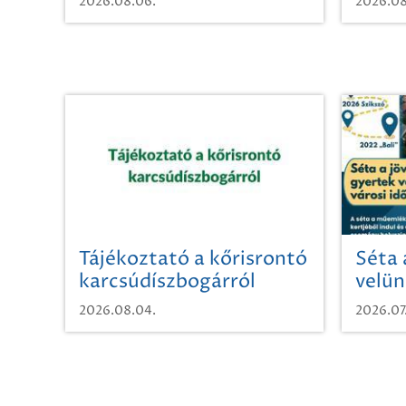
2026.08.06.
2026.08
Tájékoztató a kőrisrontó
Séta 
karcsúdíszbogárról
velün
időut
2026.08.04.
2026.07