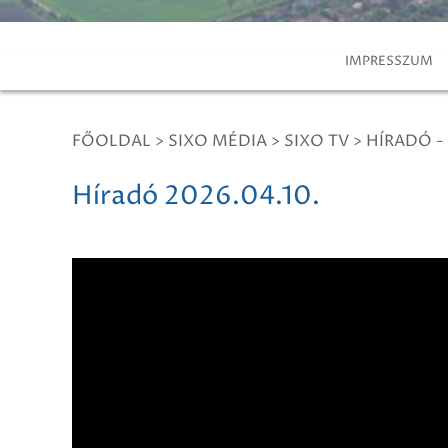
IMPRESSZUM
FŐOLDAL
>
SIXO MÉDIA
>
SIXO TV
>
HÍRADÓ -
Híradó 2026.04.10.