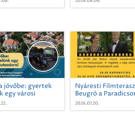
.06.
2026.08.06.
a jövőbe: gyertek
Nyáresti Filmterasz
k egy városi
Beugró a Paradics
azásra!
.22.
2026.07.20.