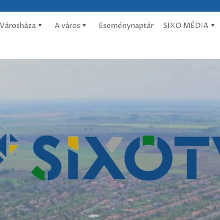
Városháza
A város
Eseménynaptár
SIXO MÉDIA