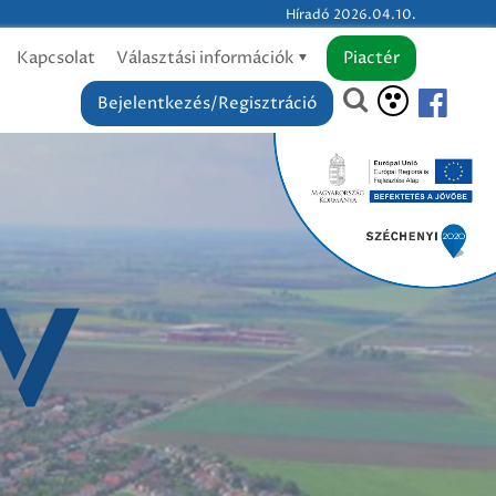
Híradó 2026.04.10.
Kapcsolat
Választási információk
Piactér
Bejelentkezés/Regisztráció