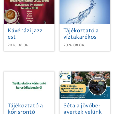
Kávéházi jazz
Tájékoztató a
est
víztakarékos
vízhasználatról
2026.08.06.
2026.08.04.
Tájékoztató a
Séta a jövőbe:
kőrisrontó
gyertek velünk