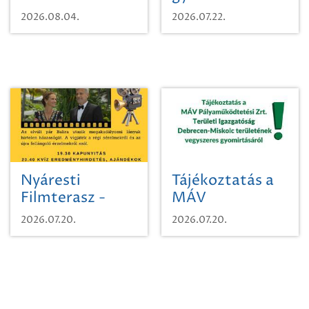
karcsúdíszbogárról
egy városi
2026.08.04.
2026.07.22.
időutazásra!
Nyáresti
Tájékoztatás a
Filmterasz -
MÁV
Beugró a
Pályaműködtetési
2026.07.20.
2026.07.20.
Paradicsomba
Zrt. Területi
Igazgatóság
Debrecen-
Miskolc
területének