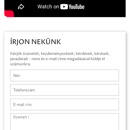
ÍRJON NEKÜNK
Kérjük üzenetét, kezdeményezéseit, kérdéseit, kéréseit,
javaslatait - neve és e-mail címe megadásával küldje el
számunkra.
Név
Telefonszám
E-mail cím
Üzenet