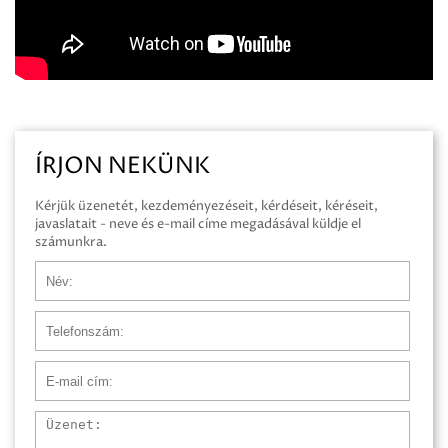
ÍRJON NEKÜNK
Kérjük üzenetét, kezdeményezéseit, kérdéseit, kéréseit,
javaslatait - neve és e-mail címe megadásával küldje el
számunkra.
Név
Telefonszám
E-mail cím
Üzenet