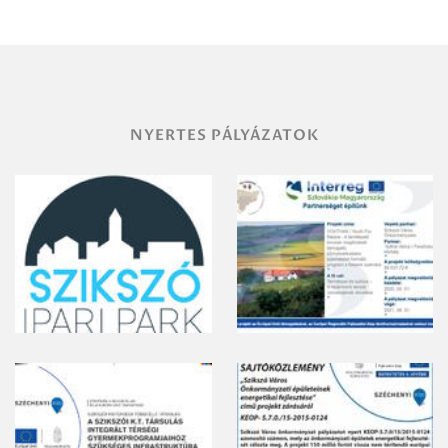
területének
vegyszeres
gyomirtásáról
NYERTES PÁLYÁZATOK