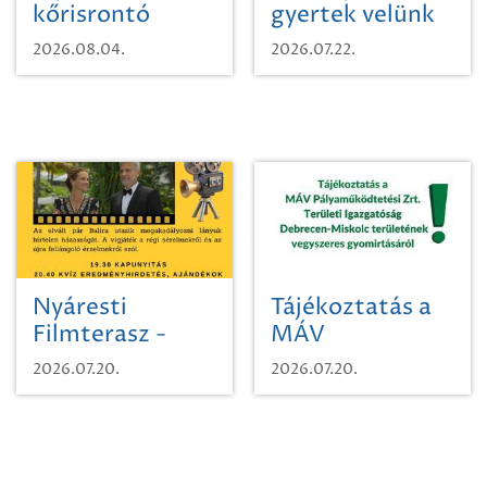
kőrisrontó
gyertek velünk
karcsúdíszbogárról
egy városi
2026.08.04.
2026.07.22.
időutazásra!
Nyáresti
Tájékoztatás a
Filmterasz -
MÁV
Beugró a
Pályaműködtetési
2026.07.20.
2026.07.20.
Paradicsomba
Zrt. Területi
Igazgatóság
Debrecen-
Miskolc