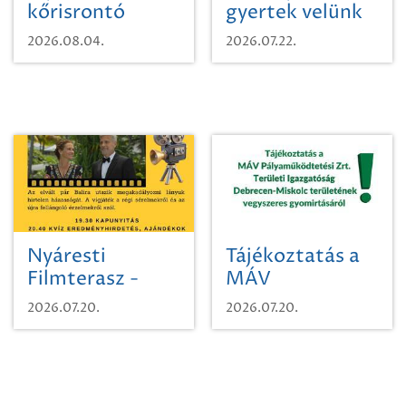
kőrisrontó
gyertek velünk
karcsúdíszbogárról
egy városi
2026.08.04.
2026.07.22.
időutazásra!
Nyáresti
Tájékoztatás a
Filmterasz -
MÁV
Beugró a
Pályaműködtetési
2026.07.20.
2026.07.20.
Paradicsomba
Zrt. Területi
Igazgatóság
Debrecen-
Miskolc