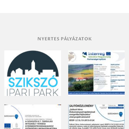
területének
vegyszeres
gyomirtásáról
NYERTES PÁLYÁZATOK