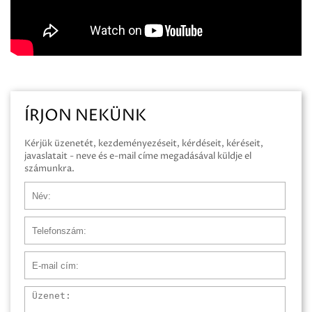
ÍRJON NEKÜNK
Kérjük üzenetét, kezdeményezéseit, kérdéseit, kéréseit,
javaslatait - neve és e-mail címe megadásával küldje el
számunkra.
Név
Telefonszám
E-mail cím
Üzenet