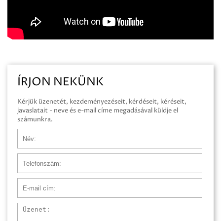
ÍRJON NEKÜNK
Kérjük üzenetét, kezdeményezéseit, kérdéseit, kéréseit,
javaslatait - neve és e-mail címe megadásával küldje el
számunkra.
Név
Telefonszám
E-mail cím
Üzenet