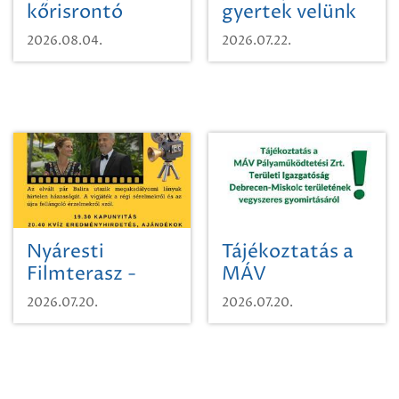
kőrisrontó
gyertek velünk
karcsúdíszbogárról
egy városi
2026.08.04.
2026.07.22.
időutazásra!
Nyáresti
Tájékoztatás a
Filmterasz -
MÁV
Beugró a
Pályaműködtetési
2026.07.20.
2026.07.20.
Paradicsomba
Zrt. Területi
Igazgatóság
Debrecen-
Miskolc