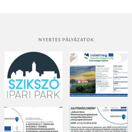
területének
vegyszeres
gyomirtásáról
NYERTES PÁLYÁZATOK