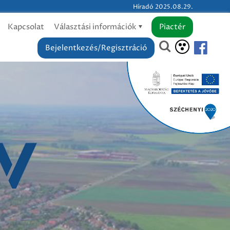
Híradó 2025.08.29.
Kapcsolat
Választási információk
Piactér
Bejelentkezés/Regisztráció