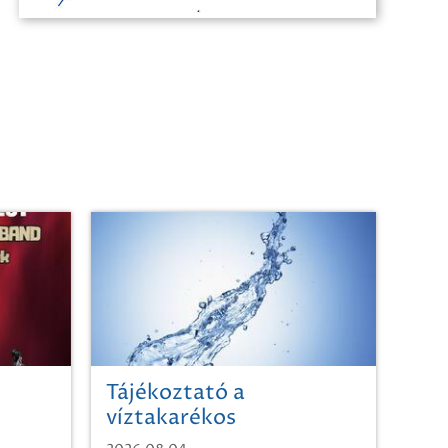
Tájékoztató a
víztakarékos
vízhasználatról