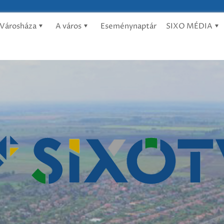
Városháza
A város
Eseménynaptár
SIXO MÉDIA