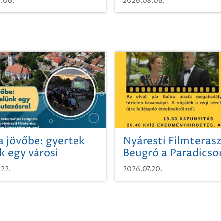
.06.
2026.08.06.
a jövőbe: gyertek
Nyáresti Filmterasz
k egy városi
Beugró a Paradics
azásra!
.22.
2026.07.20.