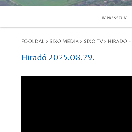
IMPRESSZUM
FŐOLDAL
>
SIXO MÉDIA
>
SIXO TV
>
HÍRADÓ -
Híradó 2025.08.29.