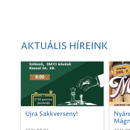
AKTUÁLIS HÍREINK
Újra Sakkverseny!
Nyáre
Mágn