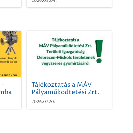
2026.08.04.
 -
Tájékoztatás a MÁV
omba
Pályaműködtetési Zrt.
Területi Igazgatóság
2026.07.20.
Debrecen-Miskolc
területének vegyszeres
gyomirtásáról