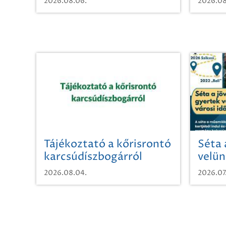
2026.08.06.
2026.08
Tájékoztató a kőrisrontó
Séta 
karcsúdíszbogárról
velün
időut
2026.08.04.
2026.07