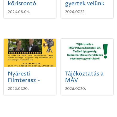
kőrisrontó
gyertek velünk
karcsúdíszbogárról
egy városi
2026.08.04.
2026.07.22.
időutazásra!
Nyáresti
Tájékoztatás a
Filmterasz -
MÁV
Beugró a
Pályaműködtetési
2026.07.20.
2026.07.20.
Paradicsomba
Zrt. Területi
Igazgatóság
Debrecen-
Miskolc