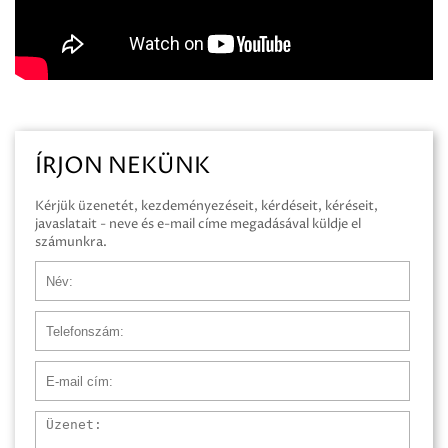
ÍRJON NEKÜNK
Kérjük üzenetét, kezdeményezéseit, kérdéseit, kéréseit,
javaslatait - neve és e-mail címe megadásával küldje el
számunkra.
Név
Telefonszám
E-mail cím
Üzenet