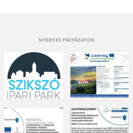
területének
vegyszeres
gyomirtásáról
NYERTES PÁLYÁZATOK