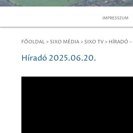
IMPRESSZUM
FŐOLDAL
>
SIXO MÉDIA
>
SIXO TV
>
HÍRADÓ -
Híradó 2025.06.20.