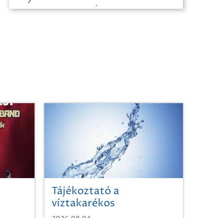
Tájékoztató a
víztakarékos
vízhasználatról