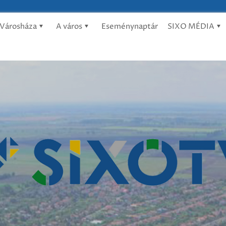
Városháza
A város
Eseménynaptár
SIXO MÉDIA