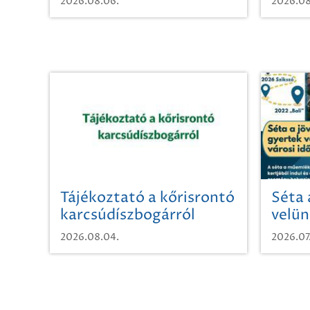
2026.08.06.
2026.08
Tájékoztató a kőrisrontó
Séta 
karcsúdíszbogárról
velün
időut
2026.08.04.
2026.07