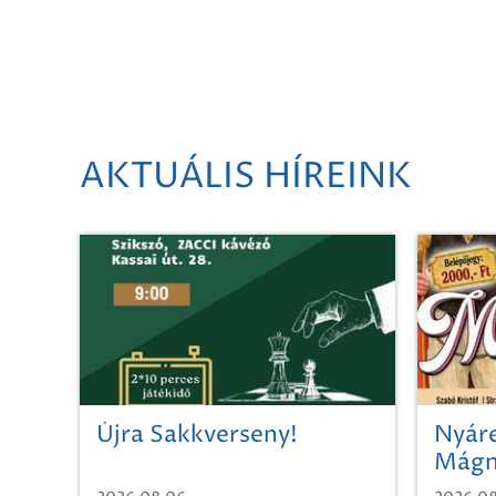
AKTUÁLIS HÍREINK
Újra Sakkverseny!
Nyáre
Mágn