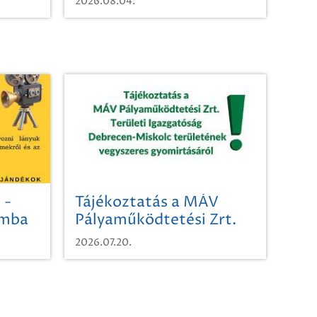
2026.08.04.
 -
Tájékoztatás a MÁV
omba
Pályaműködtetési Zrt.
Területi Igazgatóság
2026.07.20.
Debrecen-Miskolc
területének vegyszeres
gyomirtásáról