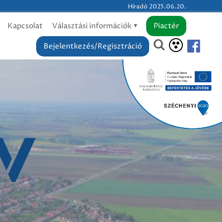
Híradó 2025.06.20.
Kapcsolat
Választási információk
Piactér
Bejelentkezés/Regisztráció