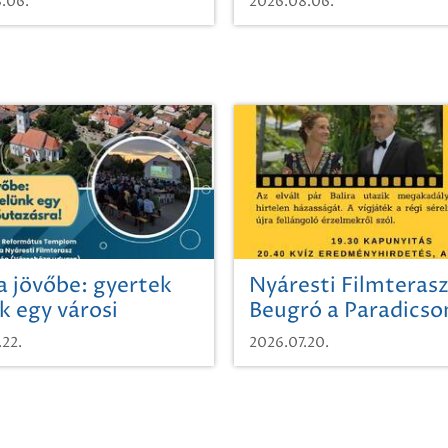
.06.
2026.08.06.
a jövőbe: gyertek
Nyáresti Filmterasz
k egy városi
Beugró a Paradics
azásra!
.22.
2026.07.20.