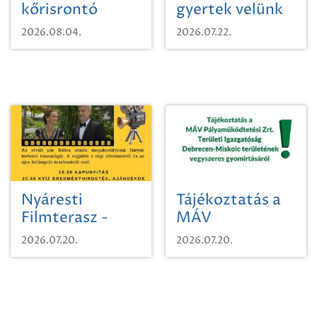
kőrisrontó
gyertek velünk
karcsúdíszbogárról
egy városi
2026.08.04.
2026.07.22.
időutazásra!
Nyáresti
Tájékoztatás a
Filmterasz -
MÁV
Beugró a
Pályaműködtetési
2026.07.20.
2026.07.20.
Paradicsomba
Zrt. Területi
Igazgatóság
Debrecen-
Miskolc