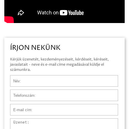
ÍRJON NEKÜNK
Kérjük üzenetét, kezdeményezéseit, kérdéseit, kéréseit,
javaslatait - neve és e-mail címe megadásával küldje el
számunkra.
Név
Telefonszám
E-mail cím
Üzenet