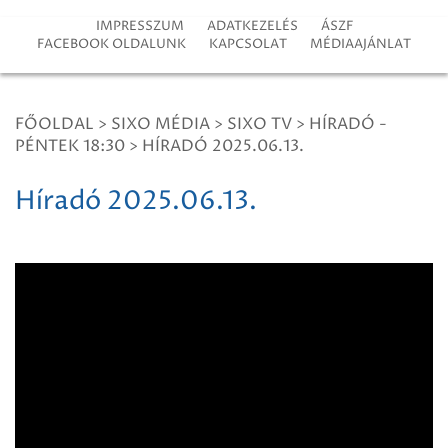
IMPRESSZUM
ADATKEZELÉS
ÁSZF
FACEBOOK OLDALUNK
KAPCSOLAT
MÉDIAAJÁNLAT
FŐOLDAL
>
SIXO MÉDIA
>
SIXO TV
>
HÍRADÓ -
PÉNTEK 18:30
>
HÍRADÓ 2025.06.13.
Híradó 2025.06.13.