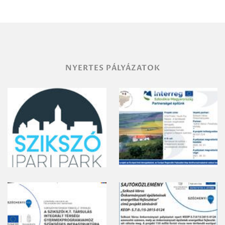
területének
vegyszeres
gyomirtásáról
NYERTES PÁLYÁZATOK