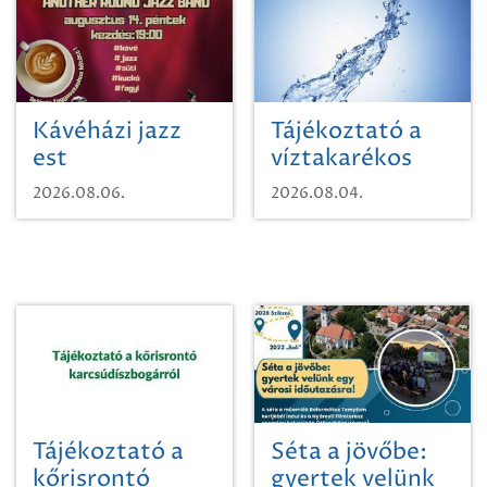
Kávéházi jazz
Tájékoztató a
est
víztakarékos
vízhasználatról
2026.08.06.
2026.08.04.
Tájékoztató a
Séta a jövőbe:
kőrisrontó
gyertek velünk