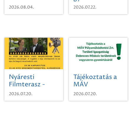
karcsúdíszbogárról
egy városi
2026.08.04.
2026.07.22.
időutazásra!
Nyáresti
Tájékoztatás a
Filmterasz -
MÁV
Beugró a
Pályaműködtetési
2026.07.20.
2026.07.20.
Paradicsomba
Zrt. Területi
Igazgatóság
Debrecen-
Miskolc
területének