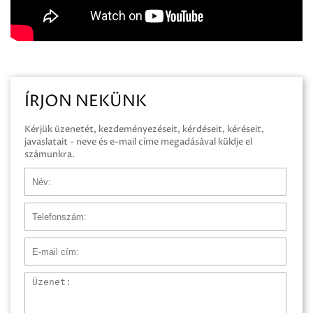
ÍRJON NEKÜNK
Kérjük üzenetét, kezdeményezéseit, kérdéseit, kéréseit,
javaslatait - neve és e-mail címe megadásával küldje el
számunkra.
Név
Telefonszám
E-mail cím
Üzenet