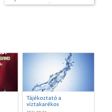
Tájékoztató a
víztakarékos
vízhasználatról