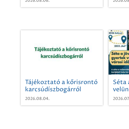
2026.08.06.
2026.08
Tájékoztató a kőrisrontó
Séta 
karcsúdíszbogárról
velün
időut
2026.08.04.
2026.07