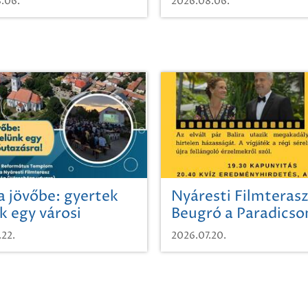
.06.
2026.08.06.
a jövőbe: gyertek
Nyáresti Filmterasz
k egy városi
Beugró a Paradics
azásra!
.22.
2026.07.20.