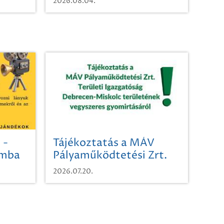
2026.08.04.
 -
Tájékoztatás a MÁV
omba
Pályaműködtetési Zrt.
Területi Igazgatóság
2026.07.20.
Debrecen-Miskolc
területének vegyszeres
gyomirtásáról