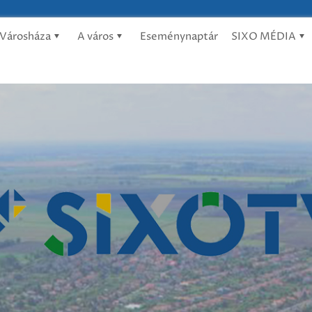
Városháza
A város
Eseménynaptár
SIXO MÉDIA