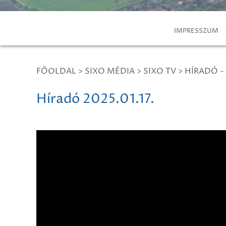
IMPRESSZUM
FŐOLDAL
>
SIXO MÉDIA
>
SIXO TV
>
HÍRADÓ -
Híradó 2025.01.17.