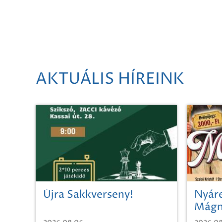
AKTUÁLIS HÍREINK
Újra Sakkverseny!
Nyáre
Mágn