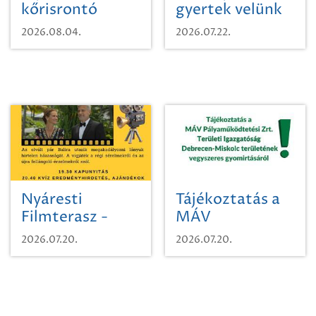
kőrisrontó
gyertek velünk
karcsúdíszbogárról
egy városi
2026.08.04.
2026.07.22.
időutazásra!
Nyáresti
Tájékoztatás a
Filmterasz -
MÁV
Beugró a
Pályaműködtetési
2026.07.20.
2026.07.20.
Paradicsomba
Zrt. Területi
Igazgatóság
Debrecen-
Miskolc