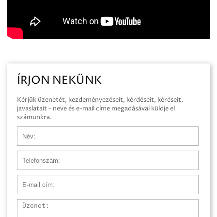
ÍRJON NEKÜNK
Kérjük üzenetét, kezdeményezéseit, kérdéseit, kéréseit,
javaslatait - neve és e-mail címe megadásával küldje el
számunkra.
Név
Telefonszám
E-mail cím
Üzenet