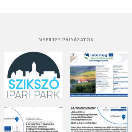
területének
vegyszeres
gyomirtásáról
NYERTES PÁLYÁZATOK