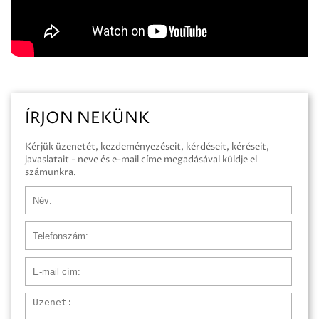
ÍRJON NEKÜNK
Kérjük üzenetét, kezdeményezéseit, kérdéseit, kéréseit,
javaslatait - neve és e-mail címe megadásával küldje el
számunkra.
Név
Telefonszám
E-mail cím
Üzenet