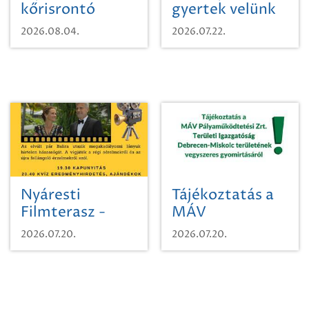
kőrisrontó
gyertek velünk
karcsúdíszbogárról
egy városi
2026.08.04.
2026.07.22.
időutazásra!
Nyáresti
Tájékoztatás a
Filmterasz -
MÁV
Beugró a
Pályaműködtetési
2026.07.20.
2026.07.20.
Paradicsomba
Zrt. Területi
Igazgatóság
Debrecen-
Miskolc