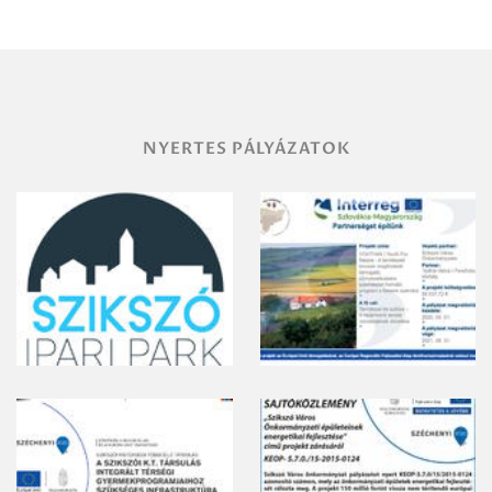
területének
vegyszeres
gyomirtásáról
NYERTES PÁLYÁZATOK