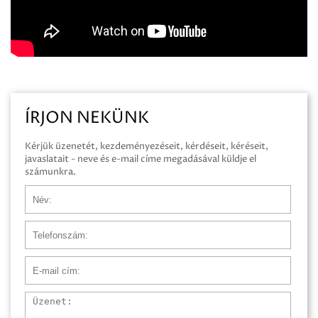
ÍRJON NEKÜNK
Kérjük üzenetét, kezdeményezéseit, kérdéseit, kéréseit,
javaslatait - neve és e-mail címe megadásával küldje el
számunkra.
Név
Telefonszám
E-mail cím
Üzenet