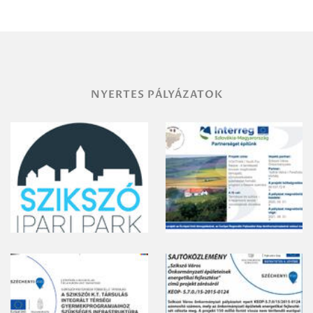
területének
vegyszeres
gyomirtásáról
NYERTES PÁLYÁZATOK