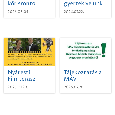
kőrisrontó
gyertek velünk
karcsúdíszbogárról
egy városi
2026.08.04.
2026.07.22.
időutazásra!
Nyáresti
Tájékoztatás a
Filmterasz -
MÁV
Beugró a
Pályaműködtetési
2026.07.20.
2026.07.20.
Paradicsomba
Zrt. Területi
Igazgatóság
Debrecen-
Miskolc