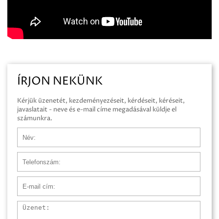
ÍRJON NEKÜNK
Kérjük üzenetét, kezdeményezéseit, kérdéseit, kéréseit,
javaslatait - neve és e-mail címe megadásával küldje el
számunkra.
Név
Telefonszám
E-mail cím
Üzenet