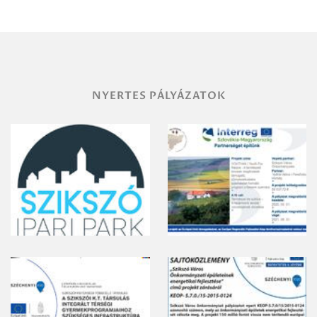
területének
vegyszeres
gyomirtásáról
NYERTES PÁLYÁZATOK