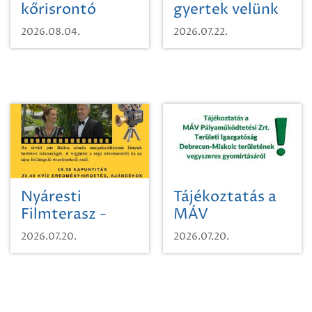
kőrisrontó
gyertek velünk
karcsúdíszbogárról
egy városi
2026.08.04.
2026.07.22.
időutazásra!
Nyáresti
Tájékoztatás a
Filmterasz -
MÁV
Beugró a
Pályaműködtetési
2026.07.20.
2026.07.20.
Paradicsomba
Zrt. Területi
Igazgatóság
Debrecen-
Miskolc