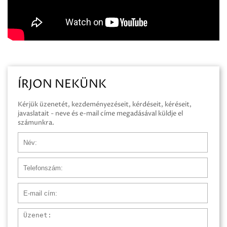
ÍRJON NEKÜNK
Kérjük üzenetét, kezdeményezéseit, kérdéseit, kéréseit,
javaslatait - neve és e-mail címe megadásával küldje el
számunkra.
Név
Telefonszám
E-mail cím
Üzenet