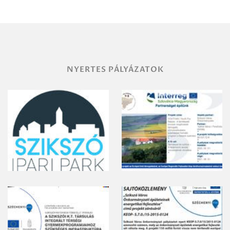
területének
vegyszeres
gyomirtásáról
NYERTES PÁLYÁZATOK