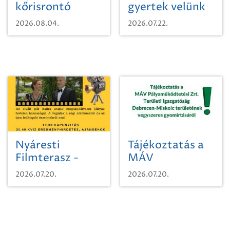
kőrisrontó
gyertek velünk
karcsúdíszbogárról
egy városi
2026.08.04.
2026.07.22.
időutazásra!
Nyáresti
Tájékoztatás a
Filmterasz -
MÁV
Beugró a
Pályaműködtetési
2026.07.20.
2026.07.20.
Paradicsomba
Zrt. Területi
Igazgatóság
Debrecen-
Miskolc