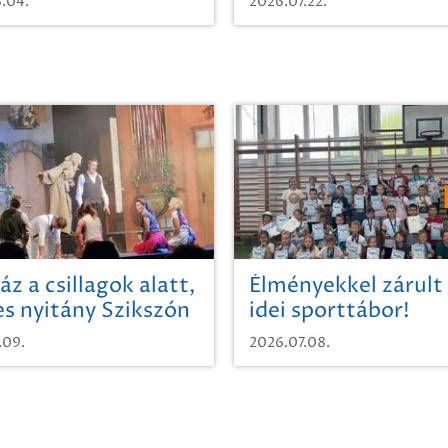
.04.
2026.07.22.
áz a csillagok alatt,
Élményekkel zárult
es nyitány Szikszón
idei sporttábor!
.09.
2026.07.08.