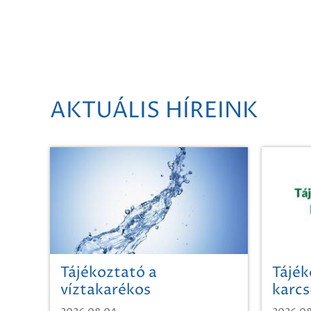
AKTUÁLIS HÍREINK
Tájékoztató a
Tájék
víztakarékos
karcs
vízhasználatról