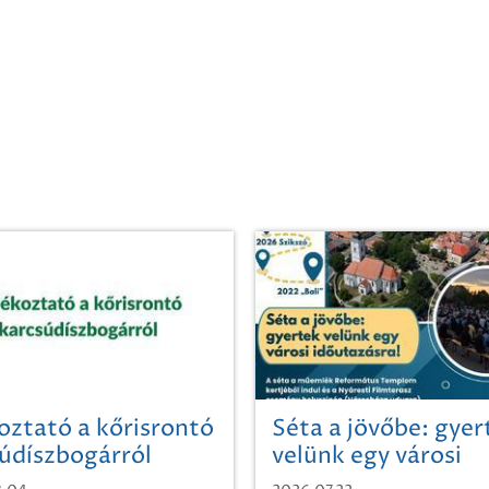
oztató a kőrisrontó
Séta a jövőbe: gyer
údíszbogárról
velünk egy városi
időutazásra!