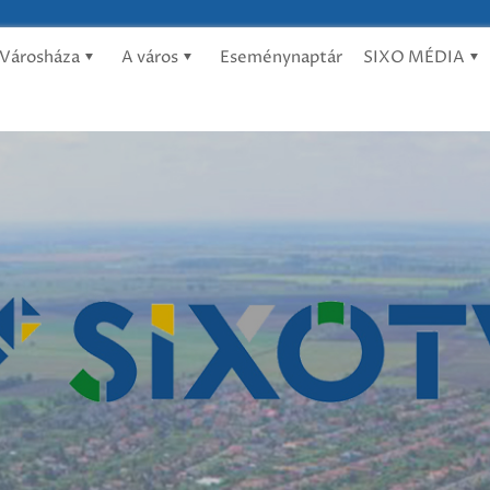
Városháza
A város
Eseménynaptár
SIXO MÉDIA