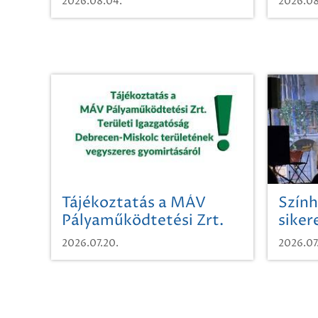
2026.08.04.
2026.08
Tájékoztatás a MÁV
Szính
Pályaműködtetési Zrt.
siker
Területi Igazgatóság
2026.07.20.
2026.07
Debrecen-Miskolc
területének vegyszeres
gyomirtásáról