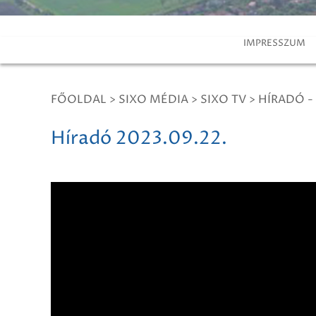
IMPRESSZUM
FŐOLDAL
>
SIXO MÉDIA
>
SIXO TV
>
HÍRADÓ -
Híradó 2023.09.22.