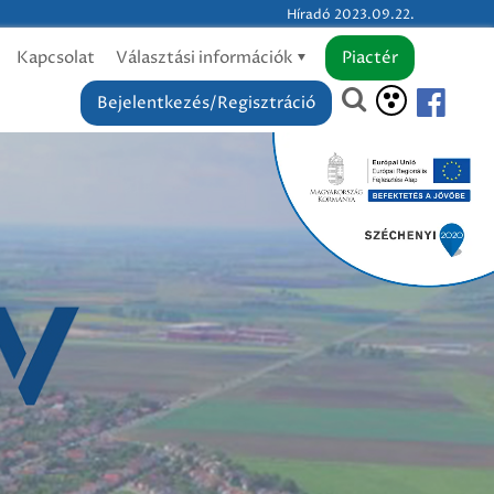
Híradó 2023.09.22.
Kapcsolat
Választási információk
Piactér
Bejelentkezés/Regisztráció