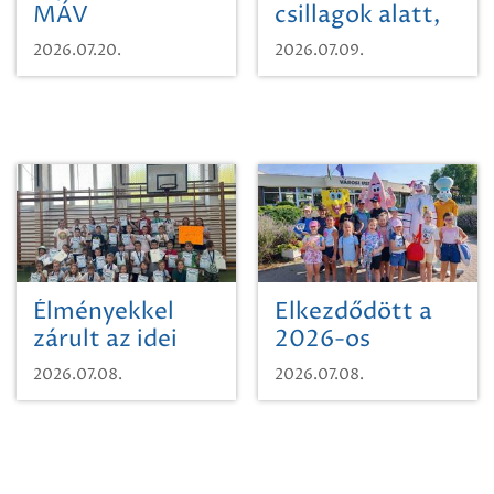
MÁV
csillagok alatt,
Pályaműködtetési
sikeres nyitány
2026.07.20.
2026.07.09.
Zrt. Területi
Szikszón
Igazgatóság
Debrecen-
Miskolc
területének
vegyszeres
gyomirtásáról
Élményekkel
Elkezdődött a
zárult az idei
2026-os
sporttábor!
SpongyaBob
2026.07.08.
2026.07.08.
tábor!