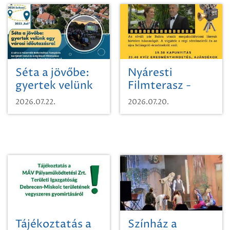
Séta a jövőbe:
Nyáresti
gyertek velünk
Filmterasz -
egy városi
Beugró a
2026.07.22.
2026.07.20.
időutazásra!
Paradicsomba
Tájékoztatás a
Színház a