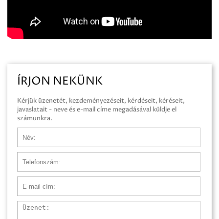
ÍRJON NEKÜNK
Kérjük üzenetét, kezdeményezéseit, kérdéseit, kéréseit,
javaslatait - neve és e-mail címe megadásával küldje el
számunkra.
Név
Telefonszám
E-mail cím
Üzenet