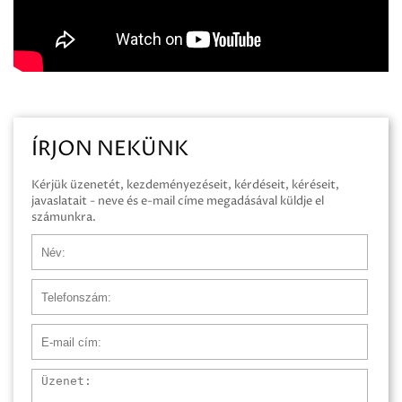
ÍRJON NEKÜNK
Kérjük üzenetét, kezdeményezéseit, kérdéseit, kéréseit,
javaslatait - neve és e-mail címe megadásával küldje el
számunkra.
Név
Telefonszám
E-mail cím
Üzenet