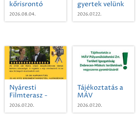
kőrisrontó
gyertek velünk
karcsúdíszbogárról
egy városi
2026.08.04.
2026.07.22.
időutazásra!
Nyáresti
Tájékoztatás a
Filmterasz -
MÁV
Beugró a
Pályaműködtetési
2026.07.20.
2026.07.20.
Paradicsomba
Zrt. Területi
Igazgatóság
Debrecen-
Miskolc