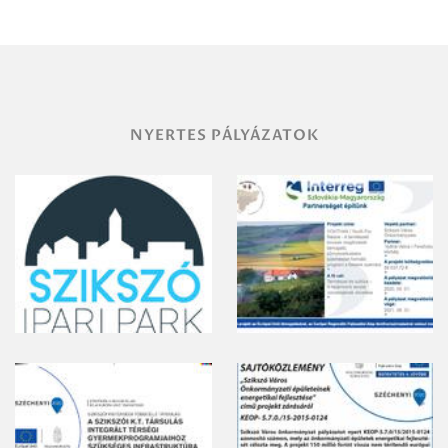
területének
vegyszeres
gyomirtásáról
NYERTES PÁLYÁZATOK