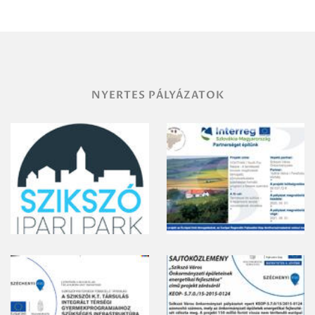
területének
vegyszeres
gyomirtásáról
NYERTES PÁLYÁZATOK