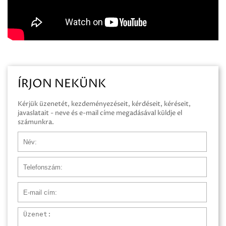
ÍRJON NEKÜNK
Kérjük üzenetét, kezdeményezéseit, kérdéseit, kéréseit,
javaslatait - neve és e-mail címe megadásával küldje el
számunkra.
Név
Telefonszám
E-mail cím
Üzenet