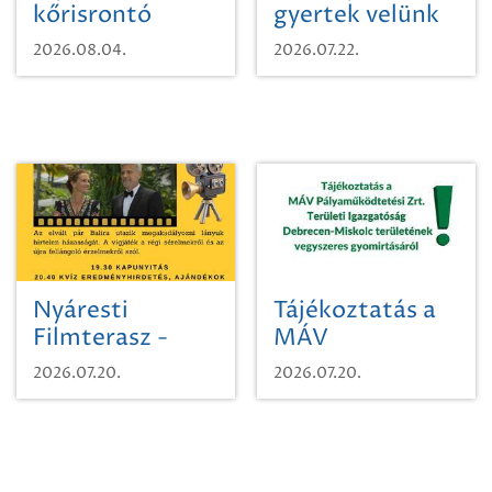
kőrisrontó
gyertek velünk
karcsúdíszbogárról
egy városi
2026.08.04.
2026.07.22.
időutazásra!
Nyáresti
Tájékoztatás a
Filmterasz -
MÁV
Beugró a
Pályaműködtetési
2026.07.20.
2026.07.20.
Paradicsomba
Zrt. Területi
Igazgatóság
Debrecen-
Miskolc