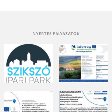
területének
vegyszeres
gyomirtásáról
NYERTES PÁLYÁZATOK