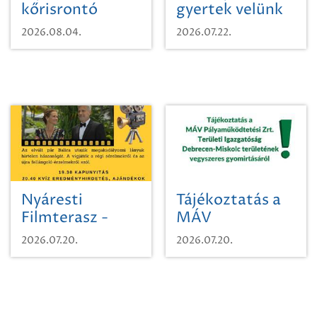
kőrisrontó
gyertek velünk
karcsúdíszbogárról
egy városi
2026.08.04.
2026.07.22.
időutazásra!
Nyáresti
Tájékoztatás a
Filmterasz -
MÁV
Beugró a
Pályaműködtetési
2026.07.20.
2026.07.20.
Paradicsomba
Zrt. Területi
Igazgatóság
Debrecen-
Miskolc