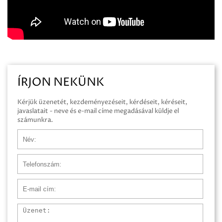
ÍRJON NEKÜNK
Kérjük üzenetét, kezdeményezéseit, kérdéseit, kéréseit,
javaslatait - neve és e-mail címe megadásával küldje el
számunkra.
Név
Telefonszám
E-mail cím
Üzenet