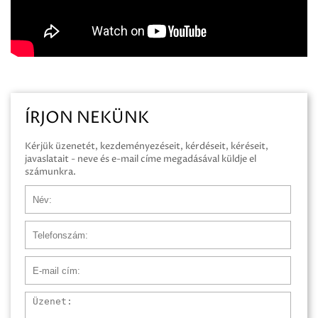
ÍRJON NEKÜNK
Kérjük üzenetét, kezdeményezéseit, kérdéseit, kéréseit,
javaslatait - neve és e-mail címe megadásával küldje el
számunkra.
Név
Telefonszám
E-mail cím
Üzenet