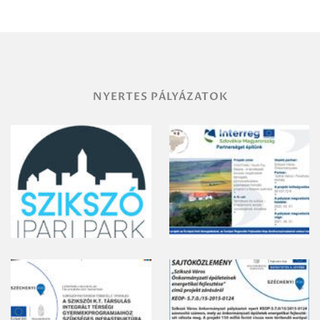
területének
vegyszeres
gyomirtásáról
NYERTES PÁLYÁZATOK