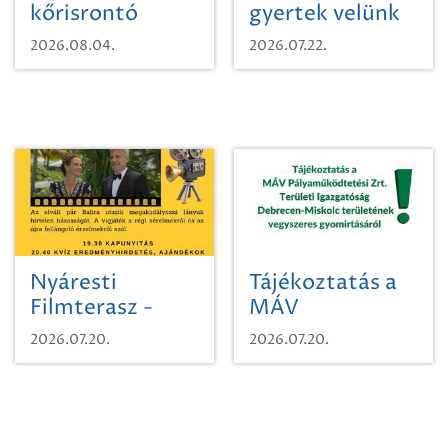
kőrisrontó
gyertek velünk
karcsúdíszbogárról
egy városi
2026.08.04.
2026.07.22.
időutazásra!
Nyáresti
Tájékoztatás a
Filmterasz -
MÁV
Beugró a
Pályaműködtetési
2026.07.20.
2026.07.20.
Paradicsomba
Zrt. Területi
Igazgatóság
Debrecen-
Miskolc