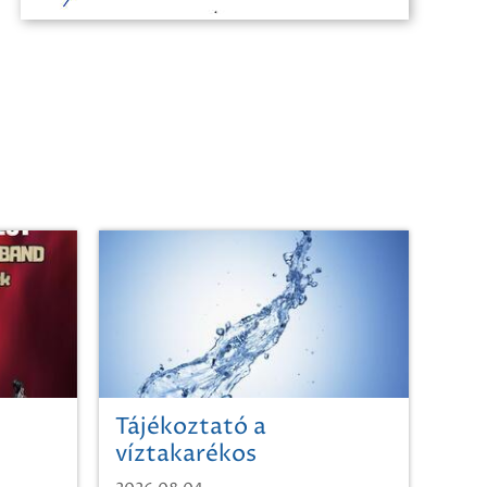
Tájékoztató a
víztakarékos
vízhasználatról