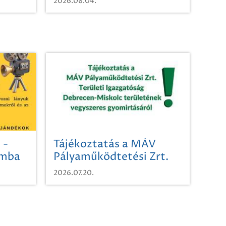
2026.08.04.
 -
Tájékoztatás a MÁV
omba
Pályaműködtetési Zrt.
Területi Igazgatóság
2026.07.20.
Debrecen-Miskolc
területének vegyszeres
gyomirtásáról