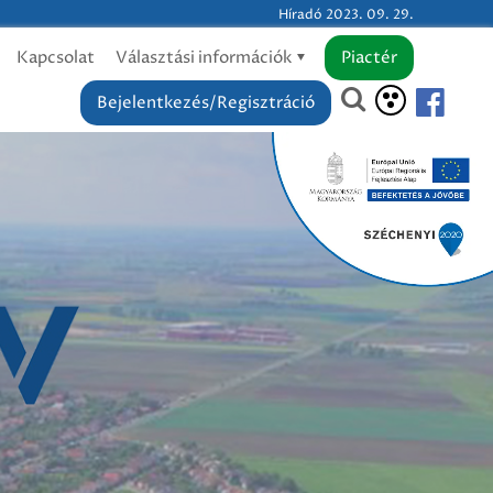
Híradó 2023. 09. 29.
Kapcsolat
Választási információk
Piactér
Bejelentkezés/Regisztráció