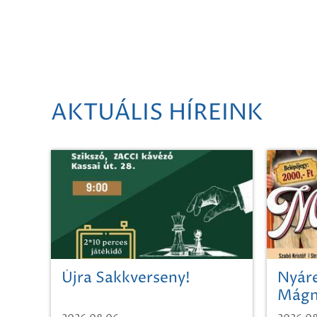
AKTUÁLIS HÍREINK
Újra Sakkverseny!
Nyáre
Mágn