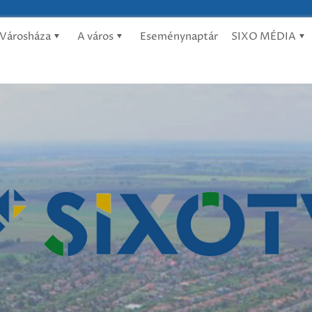
Városháza
A város
Eseménynaptár
SIXO MÉDIA