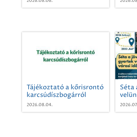
2026.08.06.
2026.08
Tájékoztató a kőrisrontó
Séta 
karcsúdíszbogárról
velün
időut
2026.08.04.
2026.07