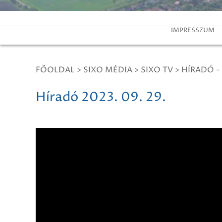
IMPRESSZUM
FŐOLDAL
>
SIXO MÉDIA
>
SIXO TV
>
HÍRADÓ -
Híradó 2023. 09. 29.