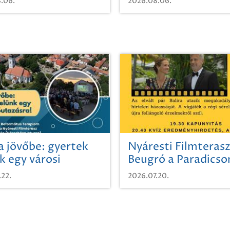
.06.
2026.08.06.
a jövőbe: gyertek
Nyáresti Filmterasz
k egy városi
Beugró a Paradics
azásra!
.22.
2026.07.20.