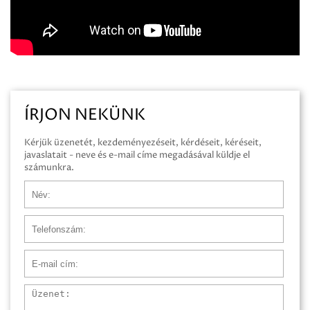
ÍRJON NEKÜNK
Kérjük üzenetét, kezdeményezéseit, kérdéseit, kéréseit,
javaslatait - neve és e-mail címe megadásával küldje el
számunkra.
Név
Telefonszám
E-mail cím
Üzenet