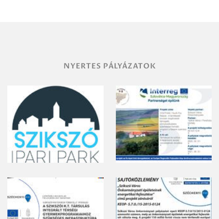
területének
vegyszeres
gyomirtásáról
NYERTES PÁLYÁZATOK