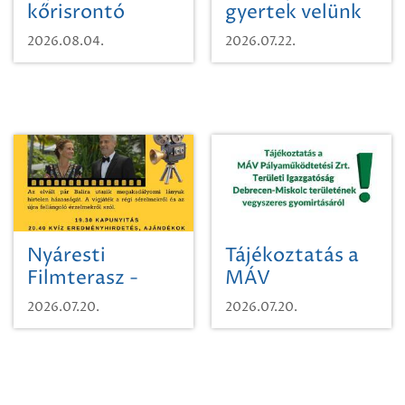
kőrisrontó
gyertek velünk
karcsúdíszbogárról
egy városi
2026.08.04.
2026.07.22.
időutazásra!
Nyáresti
Tájékoztatás a
Filmterasz -
MÁV
Beugró a
Pályaműködtetési
2026.07.20.
2026.07.20.
Paradicsomba
Zrt. Területi
Igazgatóság
Debrecen-
Miskolc