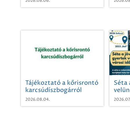
2026.08.06.
2026.08
Tájékoztató a kőrisrontó
Séta 
karcsúdíszbogárról
velün
időut
2026.08.04.
2026.07