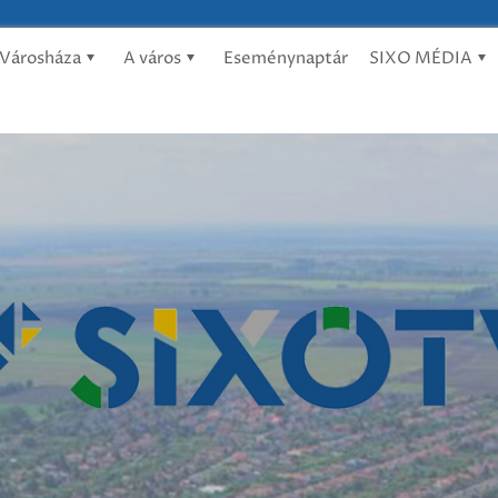
Városháza
A város
Eseménynaptár
SIXO MÉDIA