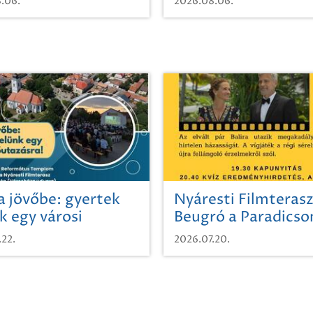
.06.
2026.08.06.
a jövőbe: gyertek
Nyáresti Filmterasz
k egy városi
Beugró a Paradics
azásra!
.22.
2026.07.20.