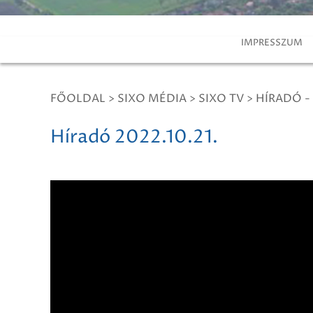
IMPRESSZUM
FŐOLDAL
>
SIXO MÉDIA
>
SIXO TV
>
HÍRADÓ -
Híradó 2022.10.21.