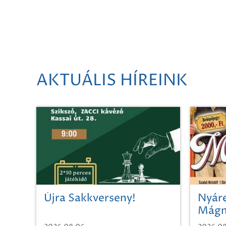
AKTUÁLIS HÍREINK
Újra Sakkverseny!
Nyáre
Mágn