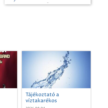
Tájékoztató a
víztakarékos
vízhasználatról