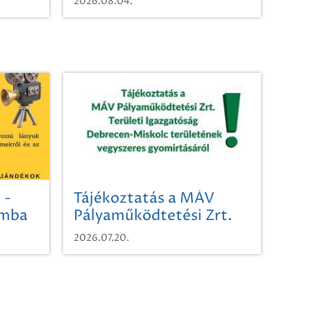
2026.08.04.
 -
Tájékoztatás a MÁV
omba
Pályaműködtetési Zrt.
Területi Igazgatóság
2026.07.20.
Debrecen-Miskolc
területének vegyszeres
gyomirtásáról