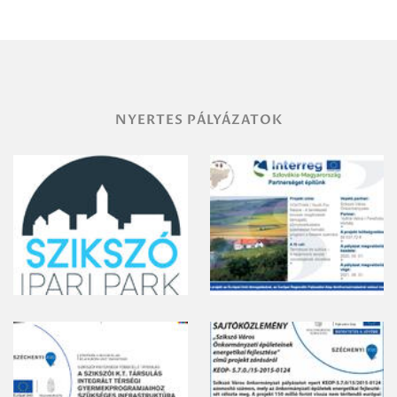
területének
vegyszeres
gyomirtásáról
NYERTES PÁLYÁZATOK