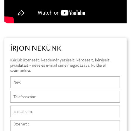
ÍRJON NEKÜNK
Kérjük üzenetét, kezdeményezéseit, kérdéseit, kéréseit,
javaslatait - neve és e-mail címe megadásával küldje el
számunkra.
Név
Telefonszám
E-mail cím
Üzenet