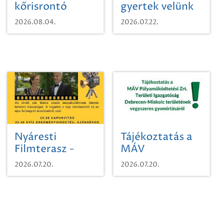
kőrisrontó
gyertek velünk
karcsúdíszbogárról
egy városi
2026.08.04.
2026.07.22.
időutazásra!
Nyáresti
Tájékoztatás a
Filmterasz -
MÁV
Beugró a
Pályaműködtetési
2026.07.20.
2026.07.20.
Paradicsomba
Zrt. Területi
Igazgatóság
Debrecen-
Miskolc