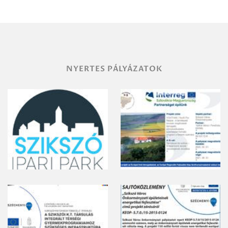
területének
vegyszeres
gyomirtásáról
NYERTES PÁLYÁZATOK