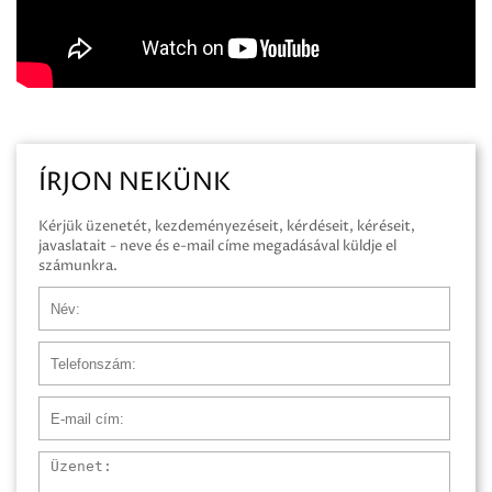
ÍRJON NEKÜNK
Kérjük üzenetét, kezdeményezéseit, kérdéseit, kéréseit,
javaslatait - neve és e-mail címe megadásával küldje el
számunkra.
Név
Telefonszám
E-mail cím
Üzenet