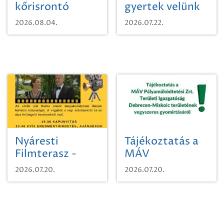
kőrisrontó
gyertek velünk
karcsúdíszbogárról
egy városi
2026.08.04.
2026.07.22.
időutazásra!
Nyáresti
Tájékoztatás a
Filmterasz -
MÁV
Beugró a
Pályaműködtetési
2026.07.20.
2026.07.20.
Paradicsomba
Zrt. Területi
Igazgatóság
Debrecen-
Miskolc