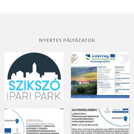
területének
vegyszeres
gyomirtásáról
NYERTES PÁLYÁZATOK