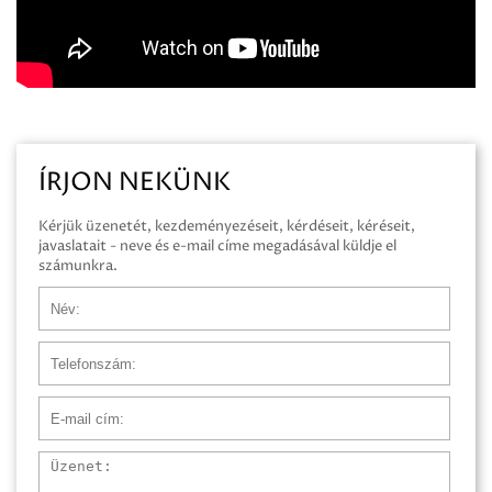
ÍRJON NEKÜNK
Kérjük üzenetét, kezdeményezéseit, kérdéseit, kéréseit,
javaslatait - neve és e-mail címe megadásával küldje el
számunkra.
Név
Telefonszám
E-mail cím
Üzenet