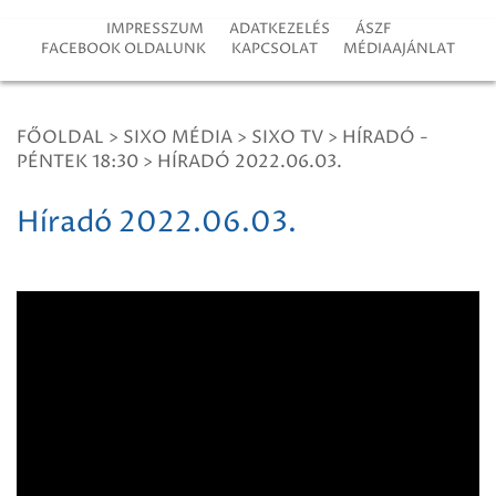
IMPRESSZUM
ADATKEZELÉS
ÁSZF
FACEBOOK OLDALUNK
KAPCSOLAT
MÉDIAAJÁNLAT
FŐOLDAL
>
SIXO MÉDIA
>
SIXO TV
>
HÍRADÓ -
PÉNTEK 18:30
>
HÍRADÓ 2022.06.03.
Híradó 2022.06.03.