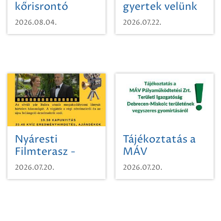
kőrisrontó
gyertek velünk
karcsúdíszbogárról
egy városi
2026.08.04.
2026.07.22.
időutazásra!
Nyáresti
Tájékoztatás a
Filmterasz -
MÁV
Beugró a
Pályaműködtetési
2026.07.20.
2026.07.20.
Paradicsomba
Zrt. Területi
Igazgatóság
Debrecen-
Miskolc