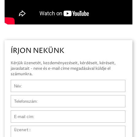
ÍRJON NEKÜNK
Kérjük üzenetét, kezdeményezéseit, kérdéseit, kéréseit,
javaslatait - neve és e-mail címe megadásával küldje el
számunkra.
Név
Telefonszám
E-mail cím
Üzenet