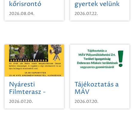
kőrisrontó
gyertek velünk
karcsúdíszbogárról
egy városi
2026.08.04.
2026.07.22.
időutazásra!
Nyáresti
Tájékoztatás a
Filmterasz -
MÁV
Beugró a
Pályaműködtetési
2026.07.20.
2026.07.20.
Paradicsomba
Zrt. Területi
Igazgatóság
Debrecen-
Miskolc