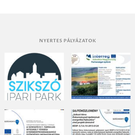
területének
vegyszeres
gyomirtásáról
NYERTES PÁLYÁZATOK