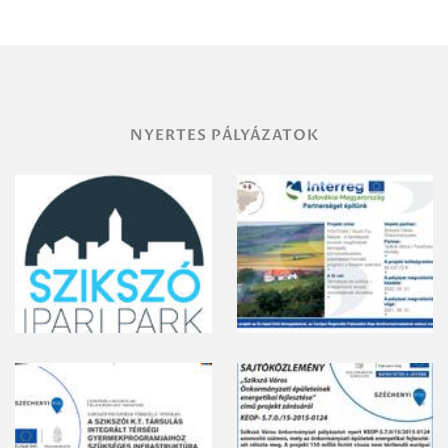
területének
vegyszeres
gyomirtásáról
NYERTES PÁLYÁZATOK