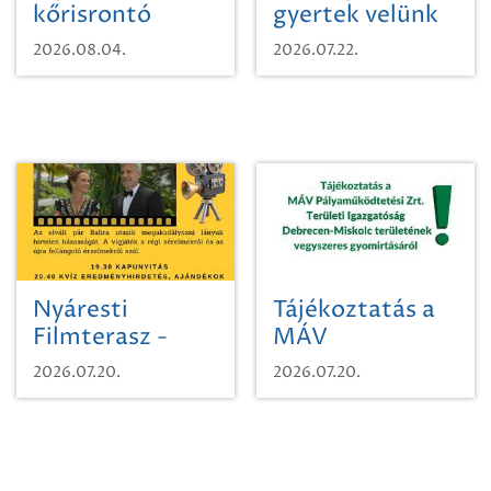
kőrisrontó
gyertek velünk
karcsúdíszbogárról
egy városi
2026.08.04.
2026.07.22.
időutazásra!
Nyáresti
Tájékoztatás a
Filmterasz -
MÁV
Beugró a
Pályaműködtetési
2026.07.20.
2026.07.20.
Paradicsomba
Zrt. Területi
Igazgatóság
Debrecen-
Miskolc