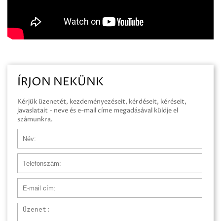
ÍRJON NEKÜNK
Kérjük üzenetét, kezdeményezéseit, kérdéseit, kéréseit,
javaslatait - neve és e-mail címe megadásával küldje el
számunkra.
Név
Telefonszám
E-mail cím
Üzenet