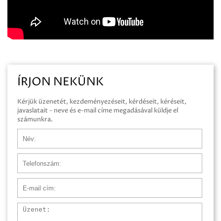
ÍRJON NEKÜNK
Kérjük üzenetét, kezdeményezéseit, kérdéseit, kéréseit,
javaslatait - neve és e-mail címe megadásával küldje el
számunkra.
Név
Telefonszám
E-mail cím
Üzenet