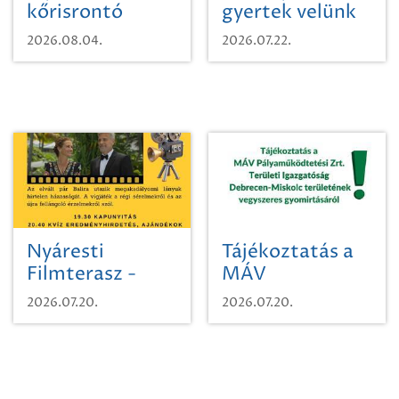
kőrisrontó
gyertek velünk
karcsúdíszbogárról
egy városi
2026.08.04.
2026.07.22.
időutazásra!
Nyáresti
Tájékoztatás a
Filmterasz -
MÁV
Beugró a
Pályaműködtetési
2026.07.20.
2026.07.20.
Paradicsomba
Zrt. Területi
Igazgatóság
Debrecen-
Miskolc