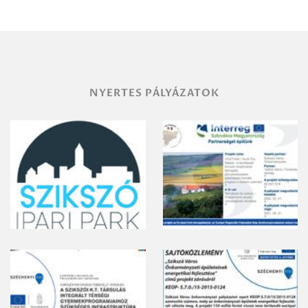
területének
vegyszeres
gyomirtásáról
NYERTES PÁLYÁZATOK