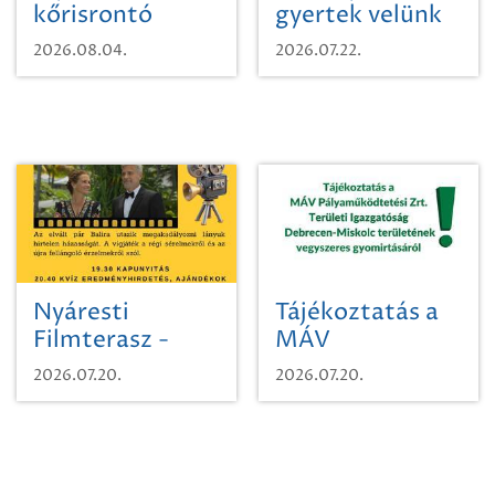
kőrisrontó
gyertek velünk
karcsúdíszbogárról
egy városi
2026.08.04.
2026.07.22.
időutazásra!
Nyáresti
Tájékoztatás a
Filmterasz -
MÁV
Beugró a
Pályaműködtetési
2026.07.20.
2026.07.20.
Paradicsomba
Zrt. Területi
Igazgatóság
Debrecen-
Miskolc