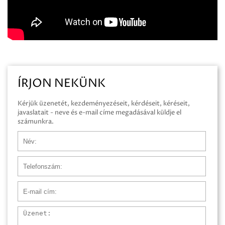
ÍRJON NEKÜNK
Kérjük üzenetét, kezdeményezéseit, kérdéseit, kéréseit,
javaslatait - neve és e-mail címe megadásával küldje el
számunkra.
Név
Telefonszám
E-mail cím
Üzenet