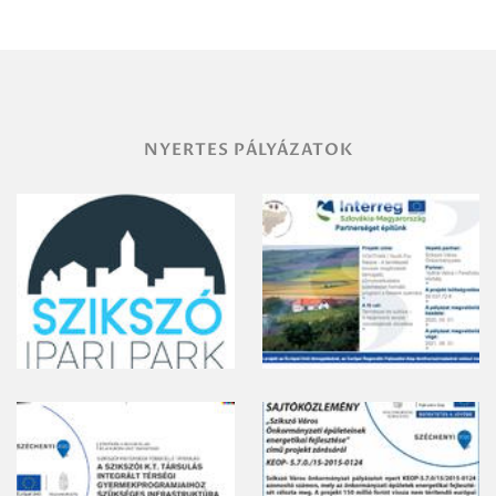
területének
vegyszeres
gyomirtásáról
NYERTES PÁLYÁZATOK